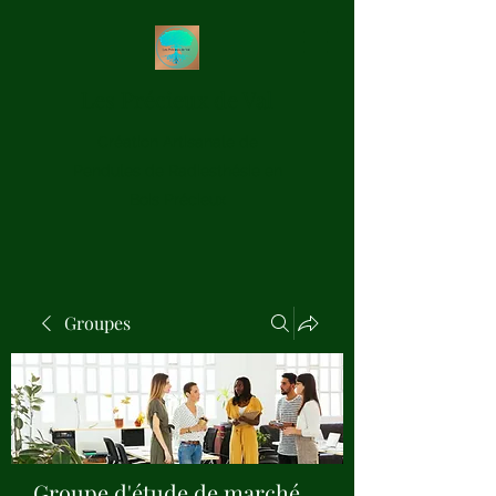
Les Précieux de Val
Création Artisanale de
Pendules de Radiesthésie en
Bois Précieux
Groupes
Groupe d'étude de marché