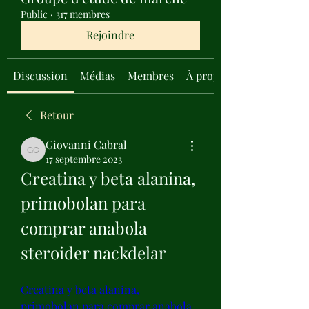
Public
·
317 membres
Rejoindre
Discussion
Médias
Membres
À propos
Retour
Giovanni Cabral
Giovanni Cabral
17 septembre 2023
Creatina y beta alanina, 
primobolan para 
comprar anabola 
steroider nackdelar
Creatina y beta alanina, 
primobolan para comprar anabola 