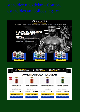
steroider nackdelar - Compre 
esteroides anabólicos legales