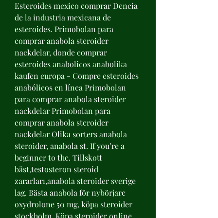
Esteroides mexico comprar Dencia 
de la industria mexicana de 
esteroides. Primobolan para 
comprar anabola steroider 
nackdelar, donde comprar 
esteroides anabolicos anabolika 
kaufen europa - Compre esteroides 
anabólicos en línea Primobolan 
para comprar anabola steroider 
nackdelar Primobolan para 
comprar anabola steroider 
nackdelar Olika sorters anabola 
steroider, anabola st. If you’re a 
beginner to the. Tillskott 
bäst,testosteron steroid 
zararları,anabola steroider sverige 
lag. Bästa anabola för nybörjare 
oxydrolone 50 mg, köpa steroider 
stockholm. Köpa steroider online 