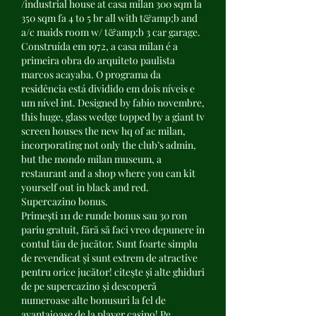
/industrial house at casa milan 300 sqm la 
350 sqm fa 4 to 5 br all with t&amp;b and 
a/c maids room w/ t&amp;b 3 car garage. 
Construída em 1972, a casa milan é a 
primeira obra do arquiteto paulista 
marcos acayaba. O programa da 
residência está dividido em dois níveis e 
um nível int. Designed by fabio novembre, 
this huge, glass wedge topped by a giant tv 
screen houses the new hq of ac milan, 
incorporating not only the club’s admin, 
but the mondo milan museum, a 
restaurant and a shop where you can kit 
yourself out in black and red. 
Supercazino bonus.
Primești 111 de runde bonus sau 30 ron 
pariu gratuit, fără să faci vreo depunere în 
contul tău de jucător. Sunt foarte simplu 
de revendicat și sunt extrem de atractive 
pentru orice jucător! citește și alte ghiduri 
de pe supercazino și descoperă 
numeroase alte bonusuri la fel de 
avantajoase de la player casino! Pe 