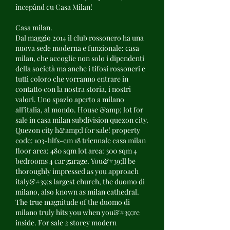
începând cu Casa Milan!
Casa milan.
Dal maggio 2014 il club rossonero ha una 
nuova sede moderna e funzionale: casa 
milan, che accoglie non solo i dipendenti 
della società ma anche i tifosi rossoneri e 
tutti coloro che vorranno entrare in 
contatto con la nostra storia, i nostri 
valori. Uno spazio aperto a milano 
all’italia, al mondo. House &amp; lot for 
sale in casa milan subdivision quezon city. 
Quezon city h&amp;l for sale! property 
code: 103-hlfs-cm 18 triennale casa milan 
floor area: 480 sqm lot area: 300 sqm 4 
bedrooms 4 car garage. You&#39;ll be 
thoroughly impressed as you approach 
italy&#39;s largest church, the duomo di 
milano, also known as milan cathedral. 
The true magnitude of the duomo di 
milano truly hits you when you&#39;re 
inside. For sale 2 storey modern 