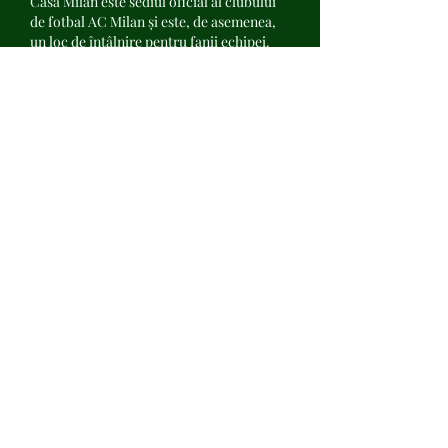
Casa Milan este sediul oficial al clubului 
de fotbal AC Milan și este, de asemenea, 
un loc de întâlnire pentru fanii echipei.
Pot să cumpăr bilete pentru vizitarea 
Casei Milan online?.
Da, puteți cumpăra bilete pentru vizitarea 
Casei Milan online pe site-ul oficial al 
clubului AC Milan.
Care este programul de vizitare al Casei 
Milan?.
Programul de vizitare al Casei Milan este 
de luni până duminică, între orele 10:00 și 
18:00.
Cât costă un bilet pentru vizitarea Casei 
Milan?.
Prețul unui bilet pentru vizitarea Casei 
Milan este de 15 euro pentru adulți și 10 
euro pentru copii.
Care este adresa Casei Milan?.
Adresa Casei Milan este Via Aldo Rossi, 8, 
20149 Milano, Italia.
Descoperă frumusețea 