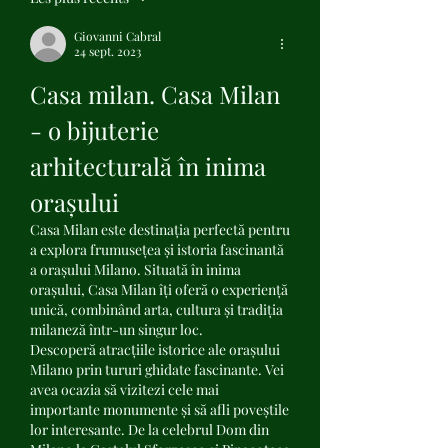
Giovanni Cabral
24 sept. 2023
Casa milan. Casa Milan 
- o bijuterie 
arhitecturală în inima 
orașului
Casa Milan este destinația perfectă pentru 
a explora frumusețea și istoria fascinantă 
a orașului Milano. Situată în inima 
orașului, Casa Milan îți oferă o experiență 
unică, combinând arta, cultura și tradiția 
milaneză într-un singur loc.
Descoperă atracțiile istorice ale orașului 
Milano prin tururi ghidate fascinante. Vei 
avea ocazia să vizitezi cele mai 
importante monumente și să afli poveștile 
lor interesante. De la celebrul Dom din 