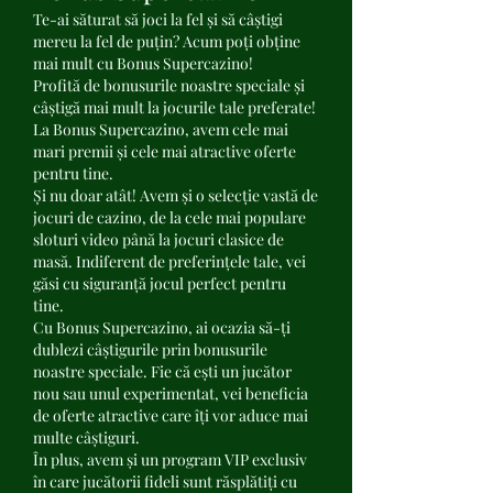
Te-ai săturat să joci la fel și să câștigi 
mereu la fel de puțin? Acum poți obține 
mai mult cu Bonus Supercazino!
Profită de bonusurile noastre speciale și 
câștigă mai mult la jocurile tale preferate! 
La Bonus Supercazino, avem cele mai 
mari premii și cele mai atractive oferte 
pentru tine.
Și nu doar atât! Avem și o selecție vastă de 
jocuri de cazino, de la cele mai populare 
sloturi video până la jocuri clasice de 
masă. Indiferent de preferințele tale, vei 
găsi cu siguranță jocul perfect pentru 
tine.
Cu Bonus Supercazino, ai ocazia să-ți 
dublezi câștigurile prin bonusurile 
noastre speciale. Fie că ești un jucător 
nou sau unul experimentat, vei beneficia 
de oferte atractive care îți vor aduce mai 
multe câștiguri.
În plus, avem și un program VIP exclusiv 
în care jucătorii fideli sunt răsplătiți cu 