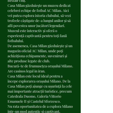
Betfair cluj.
Casa Milan găzduiește un muzeu dedicat 
celebrei echipe de fotbal AC Milan. Aici 
vei putea explora istoria clubului, să vezi 
trofeele câștigate de-a lungul anilor și să 
afli povestea unor jucători legendari. 
Muzeul este interactiv și oferă o 
experiență captivantă pentru toți fanii 
fotbalului.
De asemenea, Casa Milan găzduiește și un 
magazin oficial AC Milan, unde poți 
achiziționa echipamente, suveniruri și 
alte produse legate de club.
Bucură-te de frumusețea orașului Milano. 
Are casinos legal in iran.
Casa Milan este locul ideal pentru a 
începe explorarea orașului Milano. De la 
Casa Milan poți ajunge cu ușurință la cele 
mai importante atracții turistice, precum 
Catedrala Duomo, Galeria Vittorio 
Emanuele II și Castelul Sforzesco.
Nu rata oportunitatea de a explora Milano 
într-un mod autentic și captivant, 