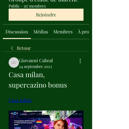
Public
·
317 membres
Rejoindre
Discussion
Médias
Membres
À propos
Retour
Giovanni Cabral
Giovanni Cabral
24 septembre 2023
Casa milan, 
supercazino bonus
Casa milan