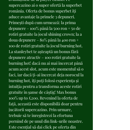
supercazino ai o super ofertă la superbet 
românia. Oferta de bonus superbet îți 
aduce avantaje la primele 3 depuneri. 
Primești după cum urmează: la prima 
depunere – 100% până la 500 ron + 50 de 
rotiri gratuite la jocul shining crown; la a 
doua depunere – 80% până la 400 ron + 
100 de rotiri gratuite la jocul burning hot. 
La stanleybet te așteaptă un bonus fără 
depunere atractiv – 100 rotiri gratuite la 
burning hot! dacă nu ai mai încercat până 
acum acest slot, acum este momentul să o 
faci, iar dacă ți-ai încercat deja norocul la 
burning hot, îți poți folosi experiența și 
intuiția pentru a transforma aceste rotiri 
gratuite în șanse de câștig! Max bonus 
100% up to £200. Revenind la oferta de 
față, această este disponibilă doar pentru 
jucătorii supercazino. Prin urmare, 
trebuie să te înregistrezi la efortuna 
pornind de pe unul din link-urile noastre. 
Este esențial să dai click pe oferta din 