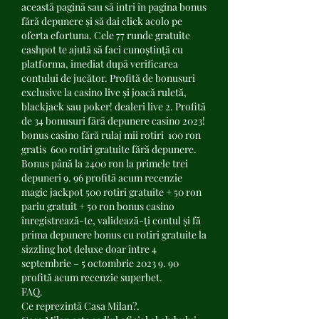
această pagină sau să intri în pagina bonus 
fără depunere și să dai click acolo pe 
oferta efortuna. Cele 77 runde gratuite 
cashpot te ajută să faci cunoștință cu 
platforma, imediat după verificarea 
contului de jucător. Profită de bonusuri 
exclusive la casino live și joacă ruletă, 
blackjack sau poker! dealeri live 2. Profită 
de 34 bonusuri fără depunere casino 2023! 
bonus casino fără rulaj mii rotiri ️ 100 ron 
gratis ️ 600 rotiri gratuite fără depunere. 
Bonus până la 2400 ron la primele trei 
depuneri 9. 96 profită acum recenzie 
magic jackpot 500 rotiri gratuite + 50 ron 
pariu gratuit + 50 ron bonus casino 
înregistrează-te, validează-ți contul și fă 
prima depunere bonus cu rotiri gratuite la 
sizzling hot deluxe doar între 4 
septembrie – 5 octombrie 2023 9. 90 
profită acum recenzie superbet. 
FAQ.
Ce reprezintă Casa Milan?.