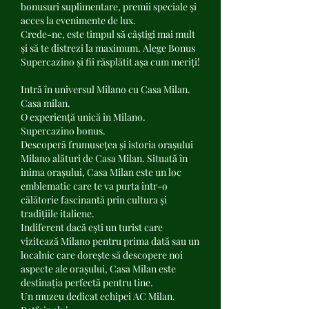
bonusuri suplimentare, premii speciale și 
acces la evenimente de lux.
Crede-ne, este timpul să câștigi mai mult 
și să te distrezi la maximum. Alege Bonus 
Supercazino și fii răsplătit așa cum meriți!
Intră în universul Milano cu Casa Milan. 
Casa milan.
O experiență unică în Milano. 
Supercazino bonus.
Descoperă frumusețea și istoria orașului 
Milano alături de Casa Milan. Situată în 
inima orașului, Casa Milan este un loc 
emblematic care te va purta într-o 
călătorie fascinantă prin cultura și 
tradițiile italiene.
Indiferent dacă ești un turist care 
vizitează Milano pentru prima dată sau un 
localnic care dorește să descopere noi 
aspecte ale orașului, Casa Milan este 
destinația perfectă pentru tine.
Un muzeu dedicat echipei AC Milan. 