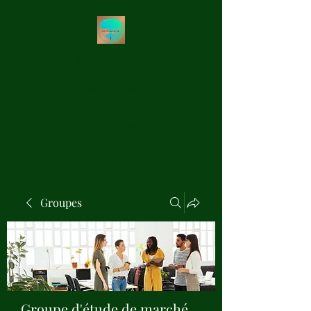
Les Précieux de Val
Création Artisanale de
Pendules de Radiesthésie en
Bois Précieux
Groupes
Groupe d'étude de marché