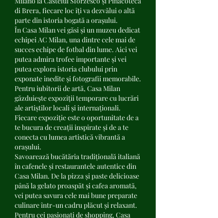
Milano la Castelul Sforzesco și Pinacoteca 
di Brera, fiecare loc îți va dezvălui o altă 
parte din istoria bogată a orașului.
În Casa Milan vei găsi și un muzeu dedicat 
echipei AC Milan, una dintre cele mai de 
succes echipe de fotbal din lume. Aici vei 
putea admira trofee importante și vei 
putea explora istoria clubului prin 
exponate inedite și fotografii memorabile.
Pentru iubitorii de artă, Casa Milan 
găzduiește expoziții temporare cu lucrări 
ale artiștilor locali și internaționali. 
Fiecare expoziție este o oportunitate de a 
te bucura de creații inspirate și de a te 
conecta cu lumea artistică vibrantă a 
orașului.
Savoarează bucătăria tradițională italiană 
în cafenele și restaurantele autentice din 
Casa Milan. De la pizza și paste delicioase 
până la gelato proaspăt și cafea aromată, 
vei putea savura cele mai bune preparate 
culinare într-un cadru plăcut și relaxant.
Pentru cei pasionați de shopping, Casa 