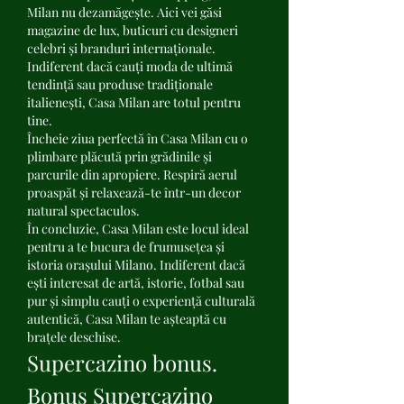
Milan nu dezamăgește. Aici vei găsi 
magazine de lux, buticuri cu designeri 
celebri și branduri internaționale. 
Indiferent dacă cauți moda de ultimă 
tendință sau produse tradiționale 
italienești, Casa Milan are totul pentru 
tine.
Încheie ziua perfectă în Casa Milan cu o 
plimbare plăcută prin grădinile și 
parcurile din apropiere. Respiră aerul 
proaspăt și relaxează-te într-un decor 
natural spectaculos.
În concluzie, Casa Milan este locul ideal 
pentru a te bucura de frumusețea și 
istoria orașului Milano. Indiferent dacă 
ești interesat de artă, istorie, fotbal sau 
pur și simplu cauți o experiență culturală 
autentică, Casa Milan te așteaptă cu 
brațele deschise.
Supercazino bonus. 
Bonus Supercazino