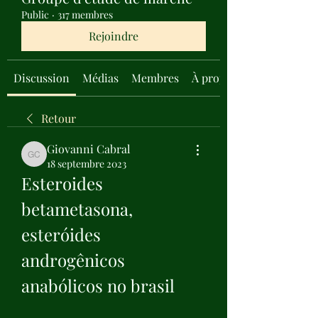
Public
·
317 membres
Rejoindre
Discussion
Médias
Membres
À propos
Retour
Giovanni Cabral
Giovanni Cabral
18 septembre 2023
Esteroides 
betametasona, 
esteróides 
androgênicos 
anabólicos no brasil