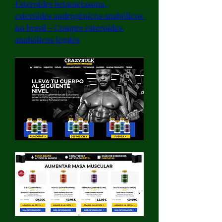
Esteroides betametasona, 
esteróides androgênicos anabólicos 
no brasil - Compre esteroides 
anabólicos legales