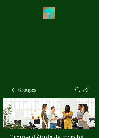
Les Précieux de Val
Création Artisanale de
Pendules de Radiesthésie en
Bois Précieux
Groupes
Groupe d'étude de marché