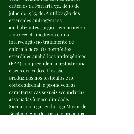
critérios da Portaria 531, de 10 de 
julho de 1985, do. A utilização dos 
esteroides androgênicos 
anabolizantes surgiu - em princípio 
- na área da medicina como 
intervenção no tratamento de 
enfermidades. Os hormônios 
esteróides anabólicos androgênicos 
(EAA) compreendem a testosterona 
e seus derivados. Eles são 
produzidos nos testículos e no 
córtex adrenal, e promovem as 
características sexuais secundárias 
associadas à masculinidade. 
Sueña con jugar en la Liga Mayor de 
Béisbol algún día, pero le preocupa 
la gran competencia que hay para 
poder tener un puesto en uno de 