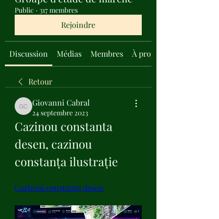
Public
·
317 membres
Rejoindre
Discussion
Médias
Membres
À propos
Retour
Giovanni Cabral
Giovanni Cabral
24 septembre 2023
Cazinou constanta 
desen, cazinou 
constanța ilustrație
Cazinou constanta desen