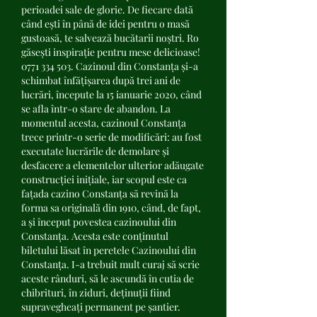
perioadei sale de glorie. De fiecare dată 
când ești în până de idei pentru o masă 
gustoasă, te salvează bucătarii noștri. Ro 
găsești inspirație pentru mese delicioase!  
0771 334 503. Cazinoul din Constanța și-a 
schimbat înfățișarea după trei ani de 
lucrări, începute la 15 ianuarie 2020, când 
se afla într-o stare de abandon. La 
momentul acesta, cazinoul Constanța 
trece printr-o serie de modificări: au fost 
executate lucrările de demolare și 
desfacere a elementelor ulterior adăugate 
construcției inițiale, iar scopul este ca 
fațada cazino Constanța să revină la 
forma sa originală din 1910, când, de fapt, 
a și început povestea cazinoului din 
Constanța. Acesta este conținutul 
biletului lăsat în peretele Cazinoului din 
Constanța. I-a trebuit mult curaj să scrie 
aceste rânduri, să le ascundă în cutia de 
chibrituri, în ziduri, deținuții fiind 
supravegheați permanent pe șantier. 