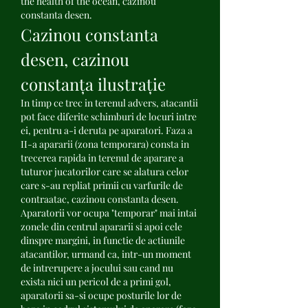
the health of the ocean, cazinou 
constanta desen.
Cazinou constanta 
desen, cazinou 
constanța ilustrație
In timp ce trec in terenul advers, atacantii 
pot face diferite schimburi de locuri intre 
ei, pentru a-i deruta pe aparatori. Faza a 
II-a apararii (zona temporara) consta in 
trecerea rapida in terenul de aparare a 
tuturor jucatorilor care se alatura celor 
care s-au repliat primii cu varfurile de 
contraatac, cazinou constanta desen. 
Aparatorii vor ocupa "temporar" mai intai 
zonele din centrul apararii si apoi cele 
dinspre margini, in functie de actiunile 
atacantilor, urmand ca, intr-un moment 
de intrerupere a jocului sau cand nu 
exista nici un pericol de a primi gol, 
aparatorii sa-si ocupe posturile lor de 