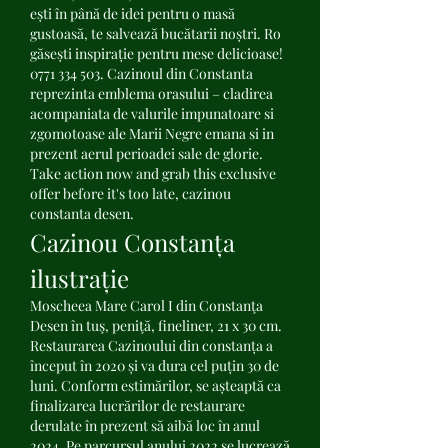
ești în până de idei pentru o masă 
gustoasă, te salvează bucătarii noștri. Ro 
găsești inspirație pentru mese delicioase!  
0771 334 503. Cazinoul din Constanta 
reprezinta emblema orasului – cladirea 
acompaniata de valurile impunatoare si 
zgomotoase ale Marii Negre emana si in 
prezent aerul perioadei sale de glorie. 
Take action now and grab this exclusive 
offer before it's too late, cazinou 
constanta desen.
Cazinou Constanța 
ilustrație
Moscheea Mare Carol I din Constanţa 
Desen în tuş, peniţă, fineliner, 21 x 30 cm. 
Restaurarea Cazinoului din constanța a 
început în 2020 și va dura cel puțin 30 de 
luni. Conform estimărilor, se așteaptă ca 
finalizarea lucrărilor de restaurare 
derulate în prezent să aibă loc în anul 
2024. Pe parcursul anului 2022 se lucrează 