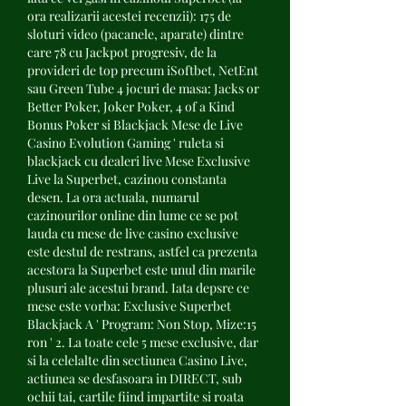
ora realizarii acestei recenzii): 175 de 
sloturi video (pacanele, aparate) dintre 
care 78 cu Jackpot progresiv, de la 
provideri de top precum iSoftbet, NetEnt 
sau Green Tube 4 jocuri de masa: Jacks or 
Better Poker, Joker Poker, 4 of a Kind 
Bonus Poker si Blackjack Mese de Live 
Casino Evolution Gaming ' ruleta si 
blackjack cu dealeri live Mese Exclusive 
Live la Superbet, cazinou constanta 
desen. La ora actuala, numarul 
cazinourilor online din lume ce se pot 
lauda cu mese de live casino exclusive 
este destul de restrans, astfel ca prezenta 
acestora la Superbet este unul din marile 
plusuri ale acestui brand. Iata depsre ce 
mese este vorba: Exclusive Superbet 
Blackjack A ' Program: Non Stop, Mize:15 
ron ' 2. La toate cele 5 mese exclusive, dar 
si la celelalte din sectiunea Casino Live, 
actiunea se desfasoara in DIRECT, sub 
ochii tai, cartile fiind impartite si roata 