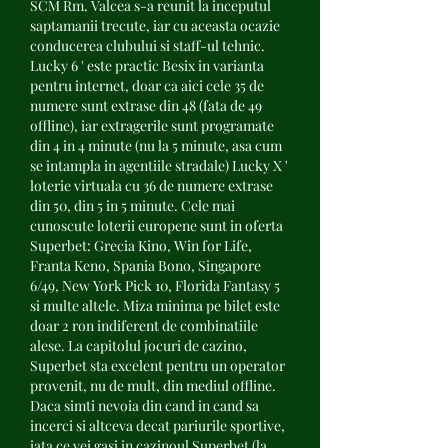
SCM Rm. Valcea s-a reunit la inceputul 
saptamanii trecute, iar cu aceasta ocazie 
conducerea clubului si staff-ul tehnic. 
Lucky 6 ' este practic Besix in varianta 
pentru internet, doar ca aici cele 35 de 
numere sunt extrase din 48 (fata de 49 
offline), iar extragerile sunt programate 
din 4 in 4 minute (nu la 5 minute, asa cum 
se intampla in agentiile stradale) Lucky X ' 
loterie virtuala cu 36 de numere extrase 
din 50, din 5 in 5 minute. Cele mai 
cunoscute loterii europene sunt in oferta 
Superbet: Grecia Kino, Win for Life, 
Franta Keno, Spania Bono, Singapore 
6/49, New York Pick 10, Florida Fantasy 5 
si multe altele. Miza minima pe bilet este 
doar 2 ron indiferent de combinatiile 
alese. La capitolul jocuri de cazino, 
Superbet sta excelent pentru un operator 
provenit, nu de mult, din mediul offline. 
Daca simti nevoia din cand in cand sa 
incerci si altceva decat pariurile sportive, 
iata ce vei gasi in cazinoul Superbet (la 