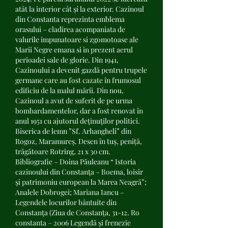
atât la interior cât și la exterior. Cazinoul 
din Constanta reprezinta emblema 
orasului – cladirea acompaniata de 
valurile impunatoare si zgomotoase ale 
Marii Negre emana si in prezent aerul 
perioadei sale de glorie. Din 1941, 
Cazinoului a devenit gazdă pentru trupele 
germane care au fost cazate în frumosul 
edificiu de la malul mării. Din nou, 
Cazinoul a avut de suferit de pe urma 
bombardamentelor, dar a fost renovat în 
anul 1951 cu ajutorul deţinuţilor politici. 
Biserica de lemn ”Sf. Arhangheli” din 
Rogoz, Maramureș. Desen în tuș, peniță, 
trăgătoare Rotring, 21 x 30 cm. 
Bibliografie – Doina Păuleanu “ Istoria 
cazinoului din Constanţa – Boema, loisir 
şi patrimoniu european la Marea Neagră”; 
Analele Dobrogei; Mariana Iancu – 
Legendele locurilor bântuite din 
Constanţa (Ziua de Constanţa, 31-12. Ro 
constanta – 2006 Legendă şi frenezie 