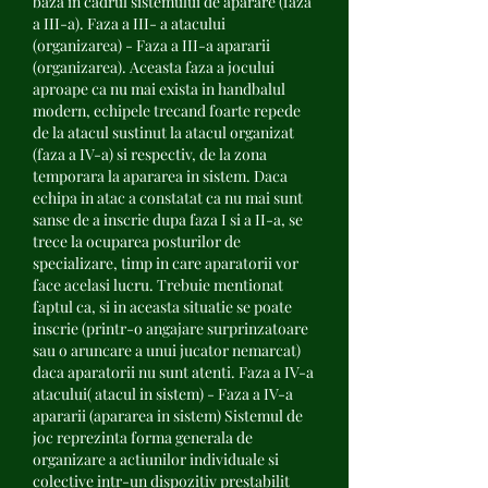
baza in cadrul sistemului de aparare (faza 
a III-a). Faza a III- a atacului 
(organizarea) - Faza a III-a apararii 
(organizarea). Aceasta faza a jocului 
aproape ca nu mai exista in handbalul 
modern, echipele trecand foarte repede 
de la atacul sustinut la atacul organizat 
(faza a IV-a) si respectiv, de la zona 
temporara la apararea in sistem. Daca 
echipa in atac a constatat ca nu mai sunt 
sanse de a inscrie dupa faza I si a II-a, se 
trece la ocuparea posturilor de 
specializare, timp in care aparatorii vor 
face acelasi lucru. Trebuie mentionat 
faptul ca, si in aceasta situatie se poate 
inscrie (printr-o angajare surprinzatoare 
sau o aruncare a unui jucator nemarcat) 
daca aparatorii nu sunt atenti. Faza a IV-a 
atacului( atacul in sistem) - Faza a IV-a 
apararii (apararea in sistem) Sistemul de 
joc reprezinta forma generala de 
organizare a actiunilor individuale si 
colective intr-un dispozitiv prestabilit 