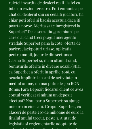
ruletei invartita de dealeri reali ' la fel ca 
intr-un cazino terestru. Poti comunica pe 
chat cu dealerul sau cu ceilalti jucatori, ba 
chiar poti oferi si bacsis acestuia daca iti 
poarta noroc. Merita sa te inregistrezi la 
Superbet? De la senzatia ,,premium'' pe 
care o ai cand treci pragul unei agentii 
stradale Superbet pana la cote, oferta de 
pariere, jackpoturi uriase, aplicatia 
pentru mobil, jocurile din sectiunea 
Casino Superbet si, nu in ultimul rand, 
bonusurile oferite in diverse ocazii (Stiai 
ca Superbet a oferit in aprilie 2018, cu 
ocazia implinirii a 2 ani de activitate in 
mediul online, nu mai putin de 500 RON 
Bonus Fara Depozit fiecarui client ce avea 
contul verificat si minim un depozit 
efectuat? Noul pariu Superbet: sa ajunga 
unicorn in cinci ani. Grupul Superbet, cu 
afaceri de peste 250 de milioane de euro la 
finalul anului trecut, peste 1. Ajutat de 
legislatia si reglementarile adoptate de 