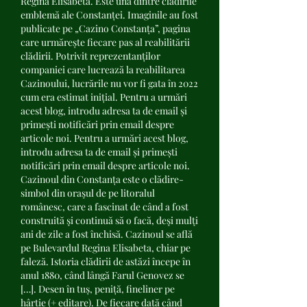
Regina Elisabeta. Este una dintre clădirile 
emblemă ale Constanței. Imaginile au fost 
publicate pe „Cazino Constanța”, pagina 
care urmărește fiecare pas al reabilitării 
clădirii. Potrivit reprezentanților 
companiei care lucrează la reabilitarea 
Cazinoului, lucrările nu vor fi gata în 2022 
cum era estimat inițial. Pentru a urmări 
acest blog, introdu adresa ta de email și 
primești notificări prin email despre 
articole noi. Pentru a urmări acest blog, 
introdu adresa ta de email și primești 
notificări prin email despre articole noi. 
Cazinoul din Constanța este o clădire-
simbol din oraşul de pe litoralul 
românesc, care a fascinat de când a fost 
construită şi continuă să o facă, deşi mulţi 
ani de zile a fost închisă. Cazinoul se află 
pe Bulevardul Regina Elisabeta, chiar pe 
faleză. Istoria clădirii de astăzi începe în 
anul 1880, când lângă Farul Genovez se 
[…]. Desen în tuș, peniță, fineliner pe 
hârtie (+ editare). De fiecare dată când 