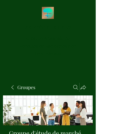
Les Précieux de Val
Création Artisanale de
Pendules de Radiesthésie en
Bois Précieux
Groupes
Groupe d'étude de marché