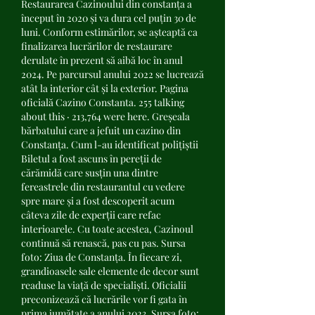
Restaurarea Cazinoului din constanța a 
început în 2020 și va dura cel puțin 30 de 
luni. Conform estimărilor, se așteaptă ca 
finalizarea lucrărilor de restaurare 
derulate în prezent să aibă loc în anul 
2024. Pe parcursul anului 2022 se lucrează 
atât la interior cât și la exterior. Pagina 
oficială Cazino Constanta. 255 talking 
about this · 213,764 were here. Greșeala 
bărbatului care a jefuit un cazino din 
Constanța. Cum l-au identificat polițiștii 
Biletul a fost ascuns în pereții de 
cărămidă care susțin una dintre 
fereastrele din restaurantul cu vedere 
spre mare și a fost descoperit acum 
câteva zile de experții care refac 
interioarele. Cu toate acestea, Cazinoul 
continuă să renască, pas cu pas. Sursa 
foto: Ziua de Constanța. În fiecare zi, 
grandioasele sale elemente de decor sunt 
readuse la viață de specialiști. Oficialii 
preconizează că lucrările vor fi gata în 
prima jumătate a anului 2023. Sursa foto: 