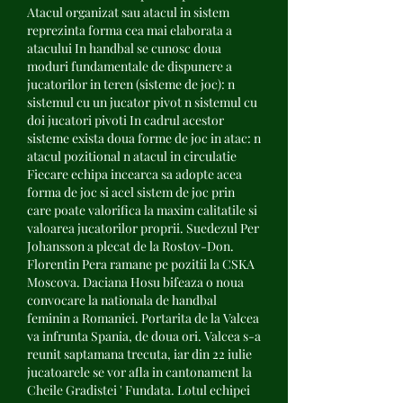
Atacul organizat sau atacul in sistem 
reprezinta forma cea mai elaborata a 
atacului In handbal se cunosc doua 
moduri fundamentale de dispunere a 
jucatorilor in teren (sisteme de joc): n 
sistemul cu un jucator pivot n sistemul cu 
doi jucatori pivoti In cadrul acestor 
sisteme exista doua forme de joc in atac: n 
atacul pozitional n atacul in circulatie 
Fiecare echipa incearca sa adopte acea 
forma de joc si acel sistem de joc prin 
care poate valorifica la maxim calitatile si 
valoarea jucatorilor proprii. Suedezul Per 
Johansson a plecat de la Rostov-Don. 
Florentin Pera ramane pe pozitii la CSKA 
Moscova. Daciana Hosu bifeaza o noua 
convocare la nationala de handbal 
feminin a Romaniei. Portarita de la Valcea 
va infrunta Spania, de doua ori. Valcea s-a 
reunit saptamana trecuta, iar din 22 iulie 
jucatoarele se vor afla in cantonament la 
Cheile Gradistei ' Fundata. Lotul echipei 