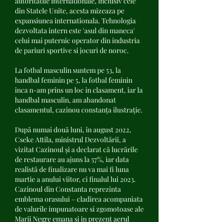
autoritatile internationale, inclusiv cele 
din Statele Unite, acesta mizeaza pe 
expansiunea internationala. Tehnologia 
dezvoltata intern este 'asul din maneca' 
celui mai puternic operator din industria 
de pariuri sportive si jocuri de noroc.
La fotbal masculin suntem pe 53, la 
handbal feminin pe 5, la fotbal feminin 
inca n-am prins un loc in clasament, iar la 
handbal masculin, am abandonat 
clasamentul, cazinou constanța ilustrație.
După numai două luni, în august 2022, 
Cseke Attila, ministrul Dezvoltării, a 
vizitat Cazinoul și a declarat că lucrările 
de restaurare au ajuns la 57%, iar data 
realistă de finalizare nu va mai fi luna 
martie a anului viitor, ci finalul lui 2023. 
Cazinoul din Constanta reprezinta 
emblema orasului – cladirea acompaniata 
de valurile impunatoare si zgomotoase ale 
Marii Negre emana si in prezent aerul 