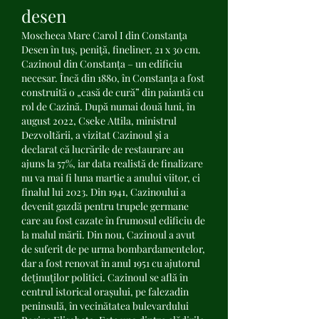
desen
Moscheea Mare Carol I din Constanţa 
Desen în tuş, peniţă, fineliner, 21 x 30 cm. 
Cazinoul din Constanța – un edificiu 
necesar. Încă din 1880, în Constanța a fost 
construită o „casă de cură” din paiantă cu 
rol de Cazină. După numai două luni, în 
august 2022, Cseke Attila, ministrul 
Dezvoltării, a vizitat Cazinoul și a 
declarat că lucrările de restaurare au 
ajuns la 57%, iar data realistă de finalizare 
nu va mai fi luna martie a anului viitor, ci 
finalul lui 2023. Din 1941, Cazinoului a 
devenit gazdă pentru trupele germane 
care au fost cazate în frumosul edificiu de 
la malul mării. Din nou, Cazinoul a avut 
de suferit de pe urma bombardamentelor, 
dar a fost renovat în anul 1951 cu ajutorul 
deţinuţilor politici. Cazinoul se află în 
centrul istorical orașului, pe falezadin 
peninsulă, în vecinătatea bulevardului 