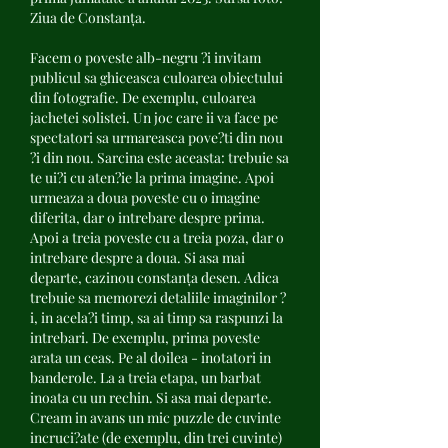
Ziua de Constanța. 
Facem o poveste alb-negru ?i invitam 
publicul sa ghiceasca culoarea obiectului 
din fotografie. De exemplu, culoarea 
jachetei solistei. Un joc care ii va face pe 
spectatori sa urmareasca pove?ti din nou 
?i din nou. Sarcina este aceasta: trebuie sa 
te ui?i cu aten?ie la prima imagine. Apoi 
urmeaza a doua poveste cu o imagine 
diferita, dar o intrebare despre prima. 
Apoi a treia poveste cu a treia poza, dar o 
intrebare despre a doua. Si asa mai 
departe, cazinou constanța desen. Adica 
trebuie sa memorezi detaliile imaginilor ?
i, in acela?i timp, sa ai timp sa raspunzi la 
intrebari. De exemplu, prima poveste 
arata un ceas. Pe al doilea - inotatori in 
banderole. La a treia etapa, un barbat 
inoata cu un rechin. Si asa mai departe. 
Cream in avans un mic puzzle de cuvinte 
incruci?ate (de exemplu, din trei cuvinte) 