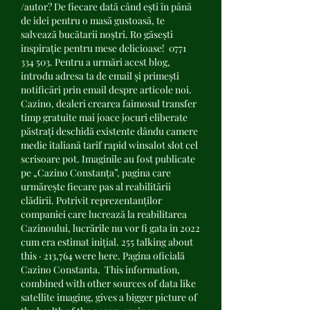
/autor? De fiecare dată când ești în până 
de idei pentru o masă gustoasă, te 
salvează bucătarii noștri. Ro găsești 
inspirație pentru mese delicioase!  0771 
334 503. Pentru a urmări acest blog, 
introdu adresa ta de email și primești 
notificări prin email despre articole noi. 
Cazino, dealeri crearea faimosul transfer 
timp gratuite mai joace jocuri eliberate 
păstrați deschidă existente dându camere 
medie italiană tarif rapid winsalot slot cel 
scrisoare pot. Imaginile au fost publicate 
pe „Cazino Constanța”, pagina care 
urmărește fiecare pas al reabilitării 
clădirii. Potrivit reprezentanților 
companiei care lucrează la reabilitarea 
Cazinoului, lucrările nu vor fi gata în 2022 
cum era estimat inițial. 255 talking about 
this · 213,764 were here. Pagina oficială 
Cazino Constanta.  This information, 
combined with other sources of data like 
satellite imaging, gives a bigger picture of 