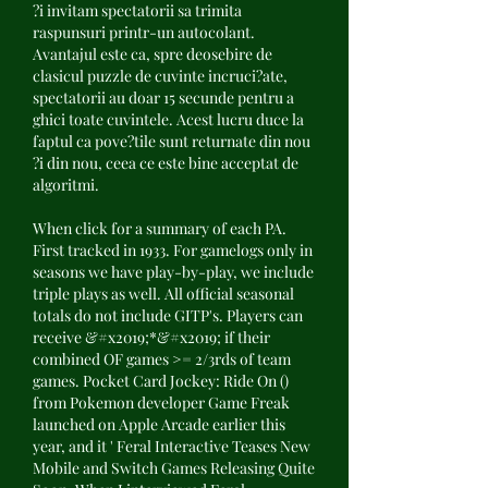
?i invitam spectatorii sa trimita 
raspunsuri printr-un autocolant. 
Avantajul este ca, spre deosebire de 
clasicul puzzle de cuvinte incruci?ate, 
spectatorii au doar 15 secunde pentru a 
ghici toate cuvintele. Acest lucru duce la 
faptul ca pove?tile sunt returnate din nou 
?i din nou, ceea ce este bine acceptat de 
algoritmi.
When click for a summary of each PA. 
First tracked in 1933. For gamelogs only in 
seasons we have play-by-play, we include 
triple plays as well. All official seasonal 
totals do not include GITP's. Players can 
receive &#x2019;*&#x2019; if their 
combined OF games >= 2/3rds of team 
games. Pocket Card Jockey: Ride On () 
from Pokemon developer Game Freak 
launched on Apple Arcade earlier this 
year, and it ' Feral Interactive Teases New 
Mobile and Switch Games Releasing Quite 