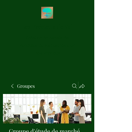
Les Précieux de Val
Création Artisanale de
Pendules de Radiesthésie en
Bois Précieux
Groupes
Groupe d'étude de marché