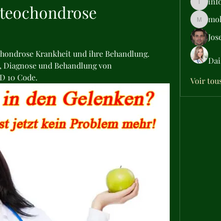
inf
teochondrose 
info.tva
moh
moheriz
Jos
chondrose Krankheit und ihre Behandlung. 
Dai
 Diagnose und Behandlung von 
D 10 Code.
Voir tou