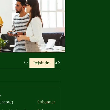
Rejoindre
s
ehep163
S'abonner
163