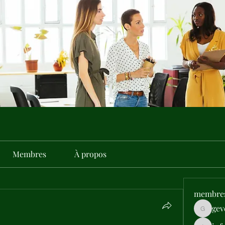
Membres
À propos
membre
gev
gevehep