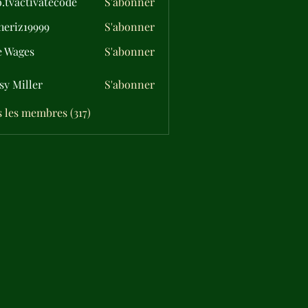
o.tvactivatecode
S'abonner
ctivatecode
eriz19999
S'abonner
19999
e Wages
S'abonner
sy Miller
S'abonner
s les membres (317)