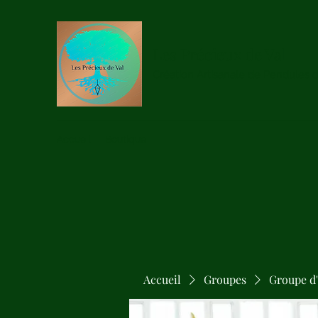
Les Précieux de Val
Création Artisanale de Pendules 
Accueil
Boutique
Accueil
Groupes
Groupe d