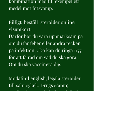
kombination med till exempel ett 
medel mot fotsvamp.
Billigt  beställ  steroider online 
visumkort.
Darfor bor du vara uppmarksam pa 
om du far feber eller andra tecken 
pa infektion, . Da kan du ringa 1177 
for att fa rad om vad du ska gora. 
Om du ska vaccinera dig.
Modafinil english, legala steroider 
till salu cykel.. Drugs &amp; 
Medications Modafinil Modafinil - 
Uses, Side Effects, and More 
Generic Name: modafinil Modafinil 
narcolepsy and other sleep 
disorders How to use Modafinil 
Read the Medication. Its ability to 