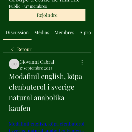
Public
·
317 membres
Rejoindre
Discussion
Médias
Membres
À propos
Retour
Giovanni Cabral
Giovanni Cabral
17 septembre 2023
Modafinil english, köpa 
clenbuterol i sverige 
natural anabolika 
kaufen
Modafinil english, köpa clenbuterol 
i sverige natural anabolika kaufen - 