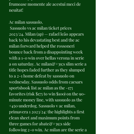
frumoase momente ale acestui meci de 
neuitat!
Ac milan sassuolo.
 Sassuolo vs ac milan ticket prices 
2023/24. Milan (ap) — rafael leão appears 
back to his devastating best and the ac 
milan forward helped the rossoneri 
bounce back from a disappointing week 
with a 1-0 win over hellas verona in serie 
a on saturday. Ac milan&#39;s slim serie a 
title hopes faded further as they slumped 
to a 2-1 home defeat by sassuolo on 
wednesday. Sassuolo odds from caesars 
sportsbook list ac milan as the -175 
favorites (risk $175 to win $100) on the 90-
minute money line, with sassuolo as the 
+450 underdog. Sassuolo v ac milan, 
primavera 1 2023/24: the highlights a first 
clean sheet and maximum points from 
three games for abate&#39;s side 
following 2-0 win. Ac milan are the serie a 