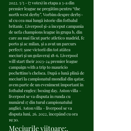
2022. 5/5 - (7 votes) în etapa a 3-a din 
premier league ne pregătim pentru “the 
north west derby”. Vorbim despre derby-
ul cu cea mai lungă istorie din fotbalul 
britanic. Liverpool și-a început campania 
de uefa champions league în grupa b, din 
care au mai făcut parte atletico madrid, fc 
porto și ac milan, și a avut un parcurs 
perfect: șase victorii din tot atâtea 
meciuri și un golaveraj 18-6. Liverpool 
will start their 2023-24 premier league 
campaign with a trip to mauricio 
pochettino’s chelsea. După o lună plină de 
meciuri la campionatul mondial din qatar, 
avem parte de un eveniment important în 
fotbalul englez: boxing day. Aston villa – 
liverpool se va disputa în runda cu 
numărul 17 din turul campionatului 
angliei. Aston villa – liverpool se va 
disputa luni, 26. 2022, începând cu ora 
19:30. 
Meciurile viitoare:. 