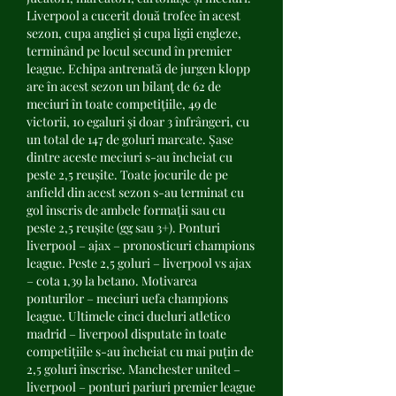
Liverpool a cucerit două trofee în acest 
sezon, cupa angliei şi cupa ligii engleze, 
terminând pe locul secund în premier 
league. Echipa antrenată de jurgen klopp 
are în acest sezon un bilanţ de 62 de 
meciuri în toate competiţiile, 49 de 
victorii, 10 egaluri şi doar 3 înfrângeri, cu 
un total de 147 de goluri marcate. Șase 
dintre aceste meciuri s-au încheiat cu 
peste 2,5 reușite. Toate jocurile de pe 
anfield din acest sezon s-au terminat cu 
gol înscris de ambele formații sau cu 
peste 2,5 reușite (gg sau 3+). Ponturi 
liverpool – ajax – pronosticuri champions 
league. Peste 2,5 goluri – liverpool vs ajax 
– cota 1,39 la betano. Motivarea 
ponturilor – meciuri uefa champions 
league. Ultimele cinci dueluri atletico 
madrid – liverpool disputate în toate 
competițiile s-au încheiat cu mai puțin de 
2,5 goluri înscrise. Manchester united – 
liverpool – ponturi pariuri premier league 