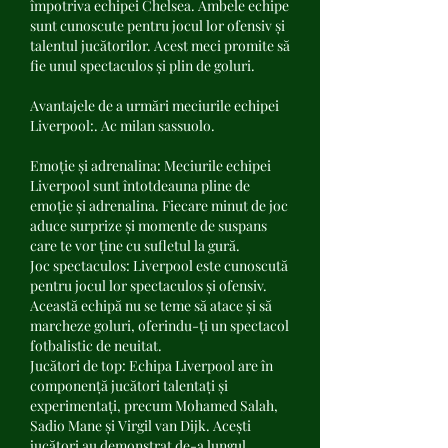
împotriva echipei Chelsea. Ambele echipe 
sunt cunoscute pentru jocul lor ofensiv și 
talentul jucătorilor. Acest meci promite să 
fie unul spectaculos și plin de goluri.
Avantajele de a urmări meciurile echipei 
Liverpool:. Ac milan sassuolo.
Emoție și adrenalina: Meciurile echipei 
Liverpool sunt întotdeauna pline de 
emoție și adrenalina. Fiecare minut de joc 
aduce surprize și momente de suspans 
care te vor ține cu sufletul la gură.
Joc spectaculos: Liverpool este cunoscută 
pentru jocul lor spectaculos și ofensiv. 
Această echipă nu se teme să atace și să 
marcheze goluri, oferindu-ți un spectacol 
fotbalistic de neuitat.
Jucători de top: Echipa Liverpool are în 
componență jucători talentați și 
experimentați, precum Mohamed Salah, 
Sadio Mane și Virgil van Dijk. Acești 
jucători au demonstrat de-a lungul 