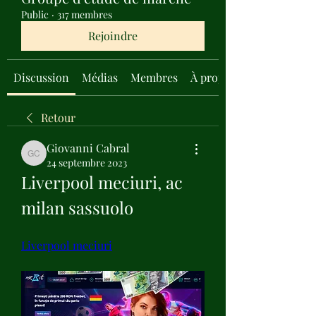
Public
·
317 membres
Rejoindre
Discussion
Médias
Membres
À propos
Retour
Giovanni Cabral
Giovanni Cabral
24 septembre 2023
Liverpool meciuri, ac 
milan sassuolo
Liverpool meciuri