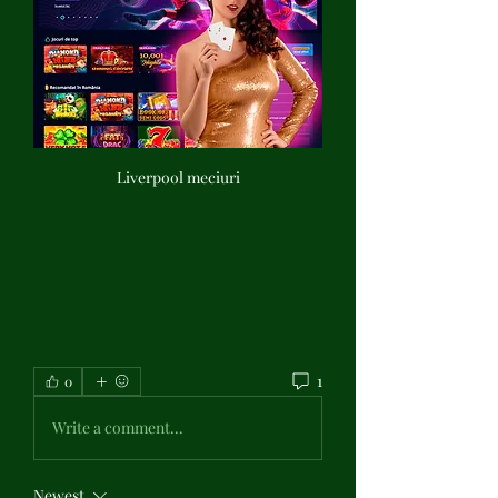
Liverpool meciuri
1
0
Write a comment...
Newest