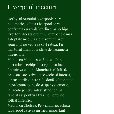
Liverpool meciuri
Derby-ul orașului Liverpool: Pe 21 
noiembrie, echipa Liverpool se va 
confrunta cu rivala lor din oraș, echipa 
Everton. Acesta este unul dintre cele mai 
așteptate meciuri ale sezonului și cu 
siguranță nu vei vrea să-l ratezi. Fii 
martorul unei lupte pline de pasiune și 
intensitate.
Meciul cu Manchester United: Pe 5 
decembrie, echipa Liverpool va juca 
împotriva echipei Manchester United. 
Aceasta este o rivalitate veche și intensă, 
iar meciurile dintre cele două echipe sunt 
întotdeauna pline de suspans și emoție. 
Fii acolo pentru a-ți susține echipa 
favorită și pentru a trăi momente de 
fotbal autentic.
Meciul cu Chelsea: Pe 3 ianuarie, echipa 
Liverpool va avea un meci important 