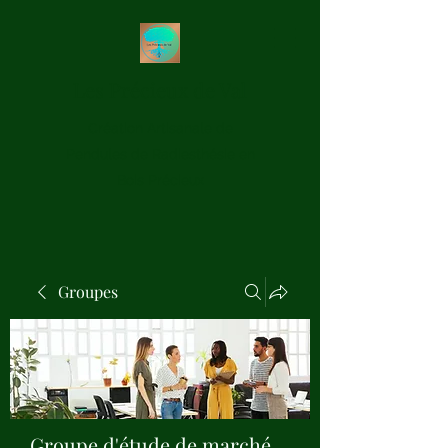
Les Précieux de Val
Création Artisanale de
Pendules de Radiesthésie en
Bois Précieux
Groupes
Groupe d'étude de marché