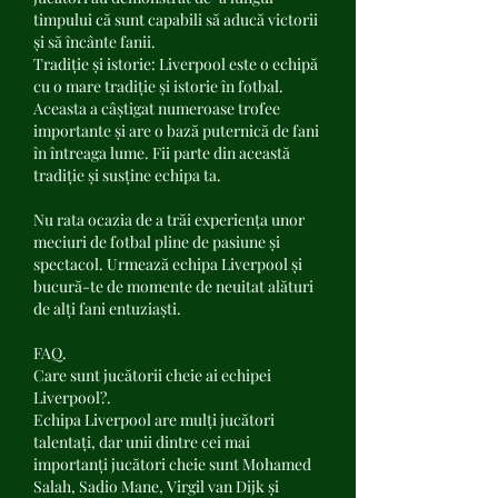
timpului că sunt capabili să aducă victorii 
și să încânte fanii.
Tradiție și istorie: Liverpool este o echipă 
cu o mare tradiție și istorie în fotbal. 
Aceasta a câștigat numeroase trofee 
importante și are o bază puternică de fani 
în întreaga lume. Fii parte din această 
tradiție și susține echipa ta.
Nu rata ocazia de a trăi experiența unor 
meciuri de fotbal pline de pasiune și 
spectacol. Urmează echipa Liverpool și 
bucură-te de momente de neuitat alături 
de alți fani entuziaști.
FAQ.
Care sunt jucătorii cheie ai echipei 
Liverpool?.
Echipa Liverpool are mulți jucători 
talentați, dar unii dintre cei mai 
importanți jucători cheie sunt Mohamed 
Salah, Sadio Mane, Virgil van Dijk și 