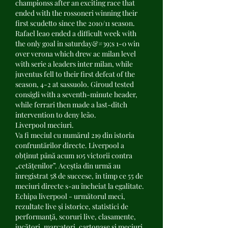
championss after an exciting race that 
ended with the rossoneri winning their 
first scudetto since the 2010/11 season. 
Rafael leao ended a difficult week with 
the only goal in saturday&#39;s 1-0 win 
over verona which drew ac milan level 
with serie a leaders inter milan, while 
juventus fell to their first defeat of the 
season, 4-2 at sassuolo. Giroud tested 
consigli with a seventh-minute header, 
while ferrari then made a last-ditch 
intervention to deny leão. 
Liverpool meciuri.
Va fi meciul cu numărul 219 din istoria 
confruntărilor directe. Liverpool a 
obținut până acum 105 victorii contra 
„cetățenilor”. Aceștia din urmă au 
înregistrat 58 de succese, în timp ce 55 de 
meciuri directe s-au încheiat la egalitate. 
Echipa liverpool - următorul meci, 
rezultate live și istorice, statistici de 
performanță, scoruri live, clasamente, 
jucători, marcatori, cartonașe și meciuri. 