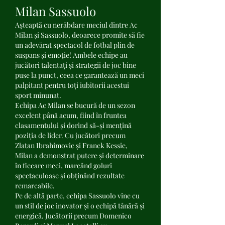
Milan Sassuolo
Așteaptă cu nerăbdare meciul dintre Ac 
Milan și Sassuolo, deoarece promite să fie 
un adevărat spectacol de fotbal plin de 
suspans și emoție! Ambele echipe au 
jucători talentați și strategii de joc bine 
puse la punct, ceea ce garantează un meci 
palpitant pentru toți iubitorii acestui 
sport minunat.
Echipa Ac Milan se bucură de un sezon 
excelent până acum, fiind în fruntea 
clasamentului și dorind să-și mențină 
poziția de lider. Cu jucători precum 
Zlatan Ibrahimovic și Franck Kessie, 
Milan a demonstrat putere și determinare 
în fiecare meci, marcând goluri 
spectaculoase și obținând rezultate 
remarcabile.
Pe de altă parte, echipa Sassuolo vine cu 
un stil de joc inovator și o echipă tânără și 
energică. Jucătorii precum Domenico 