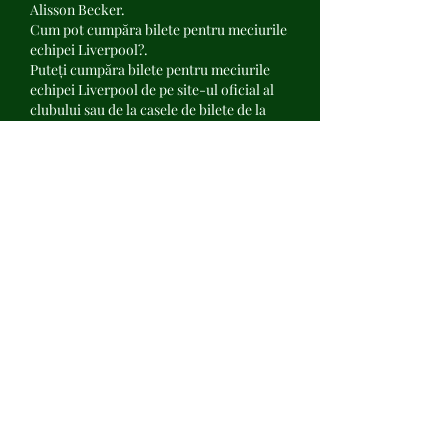
Alisson Becker.
Cum pot cumpăra bilete pentru meciurile 
echipei Liverpool?.
Puteți cumpăra bilete pentru meciurile 
echipei Liverpool de pe site-ul oficial al 
clubului sau de la casele de bilete de la 
stadion. De asemenea, există și alte 
platforme online unde puteți găsi bilete la 
meciurile echipei Liverpool.
De câte ori echipa Liverpool a câștigat 
Liga Campionilor?.
Echipa Liverpool a câștigat Liga 
Campionilor de 6 ori.
Cine este antrenorul echipei Liverpool?.
Antrenorul echipei Liverpool este Jurgen 
Klopp, un antrenor german de fotbal 
cunoscut pentru stilul său ofensiv și 
carisma sa.
Care sunt cele mai importante meciuri ale 
echipei Liverpool?.
Cele mai importante meciuri ale echipei 
Liverpool sunt cele din Liga Campionilor, 