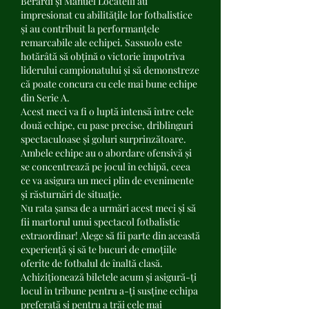
Berardi și Manuel Locatelli au 
impresionat cu abilitățile lor fotbalistice 
și au contribuit la performanțele 
remarcabile ale echipei. Sassuolo este 
hotărâtă să obțină o victorie împotriva 
liderului campionatului și să demonstreze 
că poate concura cu cele mai bune echipe 
din Serie A.
Acest meci va fi o luptă intensă între cele 
două echipe, cu pase precise, driblinguri 
spectaculoase și goluri surprinzătoare. 
Ambele echipe au o abordare ofensivă și 
se concentrează pe jocul în echipă, ceea 
ce va asigura un meci plin de evenimente 
și răsturnări de situație.
Nu rata șansa de a urmări acest meci și să 
fii martorul unui spectacol fotbalistic 
extraordinar! Alege să fii parte din această 
experiență și să te bucuri de emoțiile 
oferite de fotbalul de înaltă clasă. 
Achiziționează biletele acum și asigură-ți 
locul în tribune pentru a-ți susține echipa 
preferată și pentru a trăi cele mai 