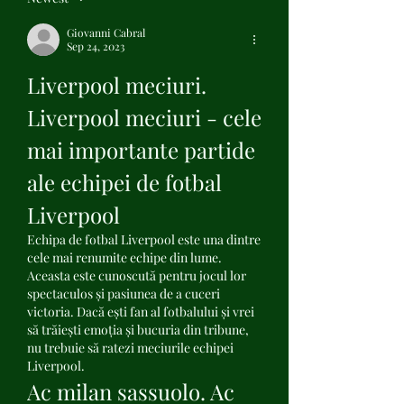
Giovanni Cabral
Sep 24, 2023
Liverpool meciuri. 
Liverpool meciuri - cele 
mai importante partide 
ale echipei de fotbal 
Liverpool
Echipa de fotbal Liverpool este una dintre 
cele mai renumite echipe din lume. 
Aceasta este cunoscută pentru jocul lor 
spectaculos și pasiunea de a cuceri 
victoria. Dacă ești fan al fotbalului și vrei 
să trăiești emoția și bucuria din tribune, 
nu trebuie să ratezi meciurile echipei 
Liverpool.
Ac milan sassuolo. Ac 