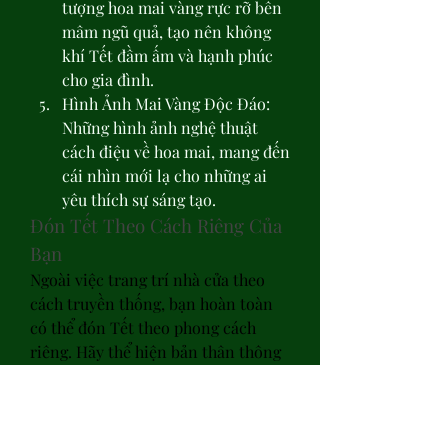
tượng hoa mai vàng rực rỡ bên 
mâm ngũ quả, tạo nên không 
khí Tết đầm ấm và hạnh phúc 
cho gia đình.
Hình Ảnh Mai Vàng Độc Đáo: 
Những hình ảnh nghệ thuật 
cách điệu về hoa mai, mang đến 
cái nhìn mới lạ cho những ai 
yêu thích sự sáng tạo.
Đón Tết Theo Cách Riêng Của 
Bạn
Ngoài việc trang trí nhà cửa theo 
cách truyền thống, bạn hoàn toàn 
có thể đón Tết theo phong cách 
riêng. Hãy thể hiện bản thân thông 
qua những hình ảnh hoa mai vàng 
đẹp trên trang cá nhân của bạn, và 
cùng nhau chào đón một năm mới 
tràn đầy hy vọng và khởi sắc. Các 