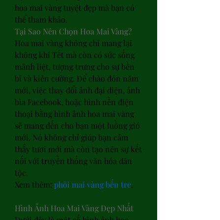
hoa mai vàng tuyệt đẹp mà bạn có 
thể tham khảo.
Tại Sao Nên Chọn Hoa Mai Vàng?
Hoa mai vàng không chỉ mang lại 
không khí Tết mà còn có sức sống 
mãnh liệt, tượng trưng cho sự bền 
bỉ và kiên cường. Để chào đón năm 
mới, việc thay đổi ảnh đại diện, ảnh 
bìa Facebook, hoặc hình nền điện 
thoại bằng hình ảnh hoa mai vàng 
sẽ mang đến cho bạn một luồng gió 
mới. Nó không chỉ giúp bạn cảm 
thấy tươi mới mà còn tạo nên sự kết 
nối với truyền thống văn hóa dân 
tộc.
Xem thêm: 
phôi mai vàng bến tre
.
Hình Ảnh Hoa Mai Vàng Đẹp Nhất
Dưới đây là một số hình ảnh hoa 