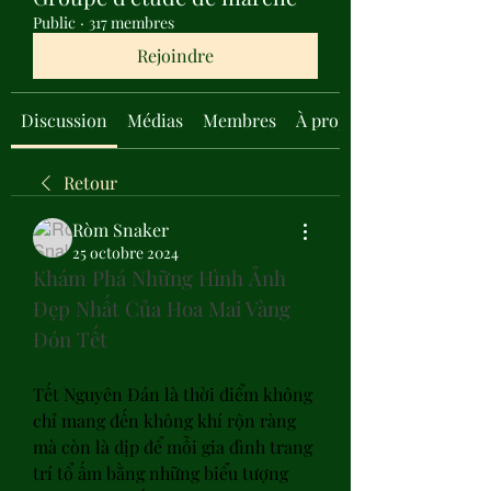
Public
·
317 membres
Rejoindre
Discussion
Médias
Membres
À propos
Retour
Ròm Snaker
25 octobre 2024
Khám Phá Những Hình Ảnh 
Đẹp Nhất Của Hoa Mai Vàng 
Đón Tết
Tết Nguyên Đán là thời điểm không 
chỉ mang đến không khí rộn ràng 
mà còn là dịp để mỗi gia đình trang 
trí tổ ấm bằng những biểu tượng 