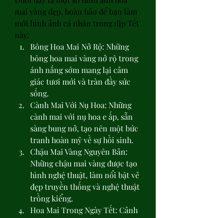
mai vàng đẹp, hoàn hảo để bạn làm 
mới hình ảnh cá nhân trong dịp Tết 
này:
Bông Hoa Mai Nở Rộ: Những 
bông hoa mai vàng nở rộ trong 
ánh nắng sớm mang lại cảm 
giác tươi mới và tràn đầy sức 
sống.
Cành Mai Với Nụ Hoa: Những 
cành mai với nụ hoa e ấp, sẵn 
sàng bung nở, tạo nên một bức 
tranh hoàn mỹ về sự hồi sinh.
Chậu Mai Vàng Nguyên Bản: 
Những chậu mai vàng được tạo 
hình nghệ thuật, làm nổi bật vẻ 
đẹp truyền thống và nghệ thuật 
trồng kiểng.
Hoa Mai Trong Ngày Tết: Cảnh 