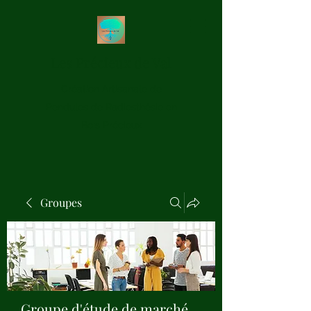
Les Précieux de Val
Création Artisanale de
Pendules de Radiesthésie en
Bois Précieux
Groupes
Groupe d'étude de marché