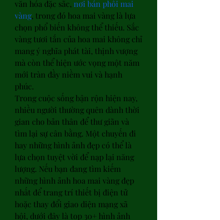
văn hóa đặc sắc, 
nơi bán phôi mai 
vàng
, trong đó hoa mai vàng là lựa 
chọn phổ biến không thể thiếu. Sắc 
vàng tươi tắn của hoa mai không chỉ 
mang ý nghĩa phát tài, thịnh vượng 
mà còn thể hiện ước vọng một năm 
mới tràn đầy niềm vui và hạnh 
phúc.
Trong cuộc sống bận rộn hiện nay, 
nhiều người thường quên dành thời 
gian cho bản thân để thư giãn và 
tìm lại sự cân bằng. Một chuyến đi 
hay những hình ảnh đẹp có thể là 
lựa chọn tuyệt vời để nạp lại năng 
lượng. Nếu bạn đang tìm kiếm 
những hình ảnh hoa mai vàng đẹp 
nhất để trang trí thiết bị điện tử 
hoặc thay đổi giao diện mạng xã 
hội, dưới đây là top 30+ hình ảnh 