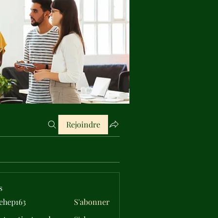
Rejoindre
s
ehep163
S'abonner
163