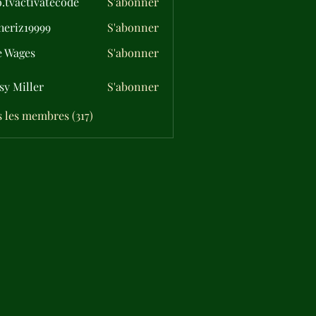
o.tvactivatecode
S'abonner
ctivatecode
eriz19999
S'abonner
19999
e Wages
S'abonner
sy Miller
S'abonner
s les membres (317)