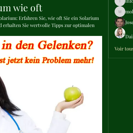
inf
ium wie oft
info.tva
moh
moheriz
olarium: Erfahren Sie, wie oft Sie ein Solarium 
Jos
d erhalten Sie wertvolle Tipps zur optimalen 
Dai
Voir tou