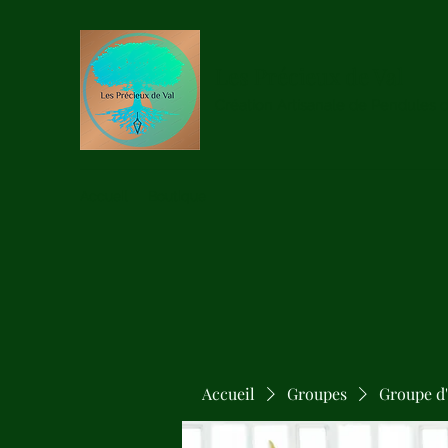
Les Précieux de Val
Création Artisanale de Pendules 
Accueil
Boutique
Accueil
Groupes
Groupe d