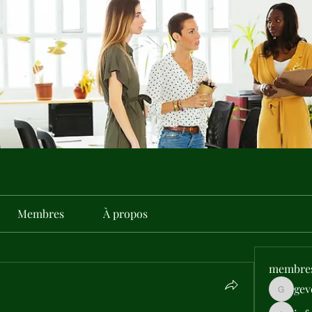
Membres
À propos
membre
gev
gevehep