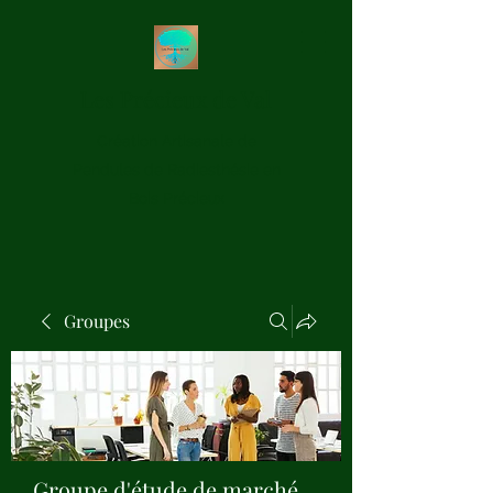
Les Précieux de Val
Création Artisanale de
Pendules de Radiesthésie en
Bois Précieux
Groupes
Groupe d'étude de marché