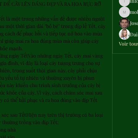
inf
 ĐỂ CÂY LÊN DÁNG ĐẸP VÀ RA HOA RỰC RỠ 
info.tva
moh
moheriz
Tết là một trong những vấn đề được nhiều người 
Jos
 một thời gian dài "bỏ bê" trong dịp lễ Tết, cây 
 cách để phục hồi và tiếp tục nở hoa vào mùa 
Dai
hỉ giúp mai ra hoa đúng mùa mà còn giúp cây 
Voir tou
 khỏe mạnh.
ững ngày TếtVào những ngày Tết, cây mai vàng 
ia đình, vì đây là loại cây tượng trưng cho sự 
ên, trong suốt thời gian này, cây phải chịu 
u yếu tố tự nhiên và thường xuyên bị phun 
ều này khiến chu trình sinh trưởng của cây bị 
c khỏe của cây. Vì vậy, cách chăm sóc mai sau 
y có thể hồi phục và ra hoa đúng vào dịp Tết 
sóc sau TếtHiện nay trên thị trường có ba loại 
 thường trồng vào dịp Tết:
ong nhà
oài sân