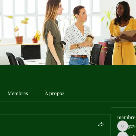
Membres
À propos
membre
gev
gevehep