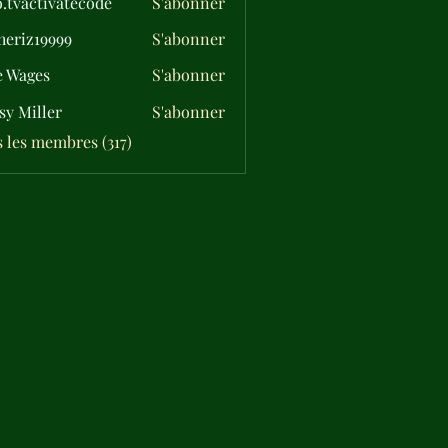
o.tvactivatecode
S'abonner
ctivatecode
eriz19999
S'abonner
19999
e Wages
S'abonner
sy Miller
S'abonner
s les membres (317)