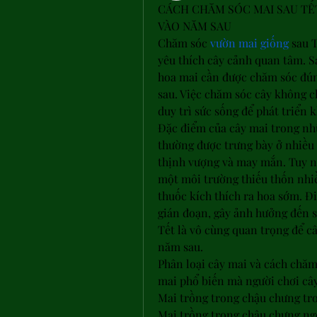
CÁCH CHĂM SÓC MAI SAU TẾT
VÀO NĂM SAU
Chăm sóc 
vườn mai giống
 sau 
yêu thích cây cảnh quan tâm. Sau
hoa mai cần được chăm sóc đúng
sau. Việc chăm sóc cây không c
duy trì sức sống để phát triển
Đặc điểm của cây mai trong nh
thường được trưng bày ở nhiều g
thịnh vượng và may mắn. Tuy nhi
một môi trường thiếu thốn nhiề
thuốc kích thích ra hoa sớm. Đi
gián đoạn, gây ảnh hưởng đến sứ
Tết là vô cùng quan trọng để câ
năm sau.
Phân loại cây mai và cách chăm 
mai phổ biến mà người chơi cây
Mai trồng trong chậu chưng tr
Mai trồng trong chậu chưng ng