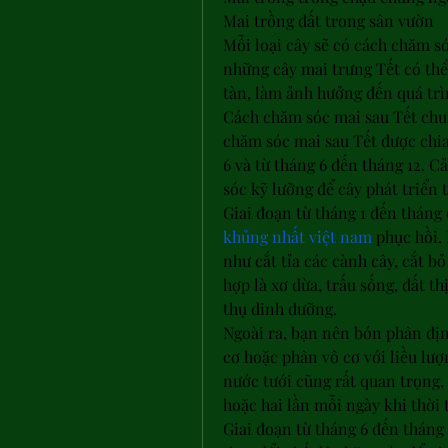
Mai trồng đất trong sân vườn
Mỗi loại cây sẽ có cách chăm só
những cây mai trưng Tết có thể
tàn, làm ảnh hưởng đến quá trì
Cách chăm sóc mai sau Tết chu
chăm sóc mai sau Tết được chia 
6 và từ tháng 6 đến tháng 12. C
sóc kỹ lưỡng để cây phát triển t
Giai đoạn từ tháng 1 đến tháng 
khủng nhất việt nam
 phục hồi.
như cắt tỉa các cành cây, cắt bỏ
hợp là xơ dừa, trấu sống, đất t
thụ dinh dưỡng.
Ngoài ra, bạn nên bón phân địn
cơ hoặc phân vô cơ với liều lư
nước tưới cũng rất quan trọng, 
hoặc hai lần mỗi ngày khi thời 
Giai đoạn từ tháng 6 đến tháng 