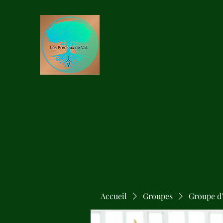
Les Précieux de Val
Création Artisanale de Pendules 
Accueil
Boutique
Accueil
Groupes
Groupe d