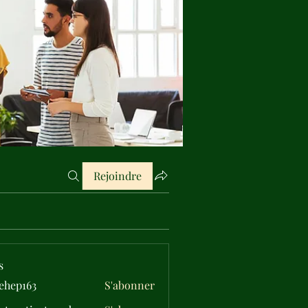
Rejoindre
s
ehep163
S'abonner
163