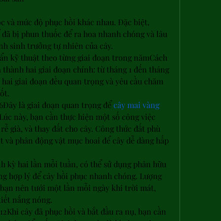
c và mức độ phục hồi khác nhau. Đặc biệt, 
 đã bị phun thuốc để ra hoa nhanh chóng và lâu 
nh sinh trưởng tự nhiên của cây.
ẩn kỹ thuật theo từng giai đoạn trong nămCách 
thành hai giai đoạn chính: từ tháng 1 đến tháng 
ả hai giai đoạn đều quan trọng và yêu cầu chăm 
ốt.
6Đây là giai đoạn quan trọng để 
cây mai vàng 
 Lúc này, bạn cần thực hiện một số công việc 
 rễ già, và thay đất cho cây. Công thức đất phù 
hịt và phân động vật mục hoai để cây dễ dàng hấp 
h kỳ hai lần mỗi tuần, có thể sử dụng phân hữu 
ợng hợp lý để cây hồi phục nhanh chóng. Lượng 
bạn nên tưới một lần mỗi ngày khi trời mát, 
tiết nắng nóng.
12Khi cây đã phục hồi và bắt đầu ra nụ, bạn cần 