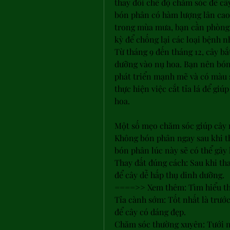
thay đổi chế độ chăm sóc để cây
bón phân có hàm lượng lân cao đ
trong mùa mưa, bạn cần phòng 
kỳ để chống lại các loại bệnh n
Từ tháng 9 đến tháng 12, cây bắ
dưỡng vào nụ hoa. Bạn nên bón 
phát triển mạnh mẽ và có màu sắ
thực hiện việc cắt tỉa lá để giú
hoa.
Một số mẹo chăm sóc giúp cây 
Không bón phân ngay sau khi tha
bón phân lúc này sẽ có thể gây 
Thay đất đúng cách: Sau khi tha
để cây dễ hấp thụ dinh dưỡng.
====>> Xem thêm: Tìm hiểu th
Tỉa cành sớm: Tốt nhất là trước
để cây có dáng đẹp.
Chăm sóc thường xuyên: Tưới n