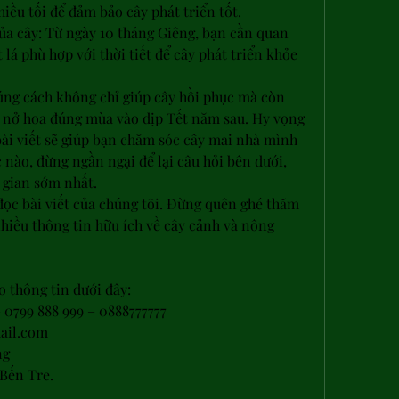
iều tối để đảm bảo cây phát triển tốt.
ủa cây: Từ ngày 10 tháng Giêng, bạn cần quan 
 lá phù hợp với thời tiết để cây phát triển khỏe 
ng cách không chỉ giúp cây hồi phục mà còn 
, nở hoa đúng mùa vào dịp Tết năm sau. Hy vọng 
bài viết sẽ giúp bạn chăm sóc cây mai nhà mình 
 nào, đừng ngần ngại để lại câu hỏi bên dưới, 
i gian sớm nhất.
ọc bài viết của chúng tôi. Đừng quên ghé thăm 
hiều thông tin hữu ích về cây cảnh và nông 
o thông tin dưới đây:
 0799 888 999 – 0888777777
ail.com
ng
 Bến Tre.