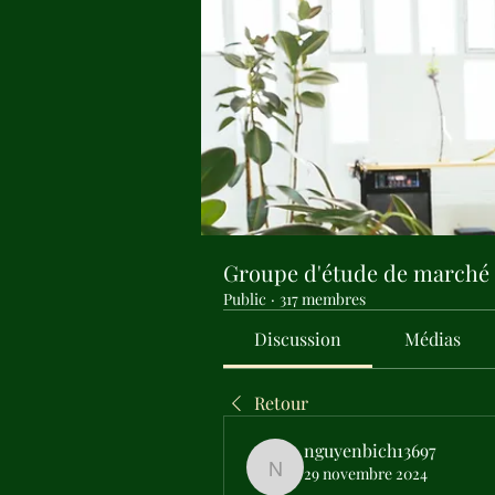
Groupe d'étude de marché
Public
·
317 membres
Discussion
Médias
Retour
nguyenbich13697
29 novembre 2024
nguyenbich13697