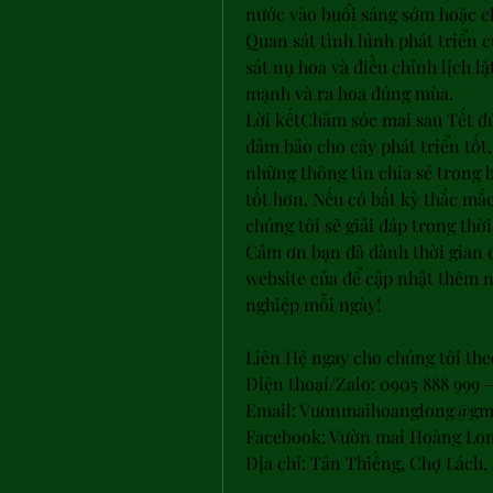
nước vào buổi sáng sớm hoặc ch
Quan sát tình hình phát triển c
sát nụ hoa và điều chỉnh lịch lặt
mạnh và ra hoa đúng mùa.
Lời kếtChăm sóc mai sau Tết đú
đảm bảo cho cây phát triển tốt
những thông tin chia sẻ trong 
tốt hơn. Nếu có bất kỳ thắc mắc
chúng tôi sẽ giải đáp trong thờ
Cảm ơn bạn đã dành thời gian đ
website của để cập nhật thêm n
nghiệp mỗi ngày!
Liên Hệ ngay cho chúng tôi the
Điện thoại/Zalo: 0905 888 999 –
Email: 
Vuonmaihoanglong@gm
Facebook: Vườn mai Hoàng Lo
Địa chỉ: Tân Thiềng, Chợ Lách,