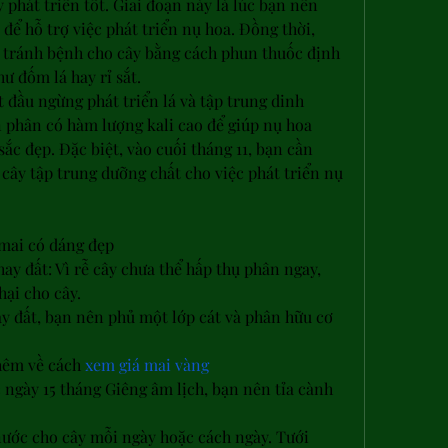
 phát triển tốt. Giai đoạn này là lúc bạn nên 
ể hỗ trợ việc phát triển nụ hoa. Đồng thời, 
tránh bệnh cho cây bằng cách phun thuốc định 
hư đốm lá hay rỉ sắt.
t đầu ngừng phát triển lá và tập trung dinh 
phân có hàm lượng kali cao để giúp nụ hoa 
c đẹp. Đặc biệt, vào cuối tháng 11, bạn cần 
p cây tập trung dưỡng chất cho việc phát triển nụ 
mai có dáng đẹp
y đất: Vì rễ cây chưa thể hấp thụ phân ngay, 
hại cho cây.
y đất, bạn nên phủ một lớp cát và phân hữu cơ 
êm về cách 
xem giá mai vàng
 ngày 15 tháng Giêng âm lịch, bạn nên tỉa cành 
ước cho cây mỗi ngày hoặc cách ngày. Tưới 