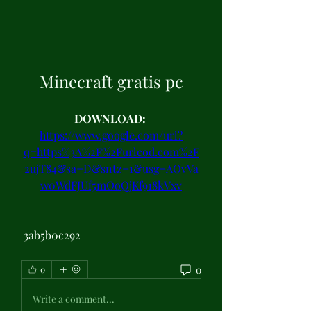
Minecraft gratis pc
DOWNLOAD: 
https://www.google.com/url?
q=https%3A%2F%2Furlcod.com%2F
2ujT84&sa=D&sntz=1&usg=AOvVa
w0WdFJUf5mOoQjKf918kVxv
 3ab5b0c292
0
0
Write a comment...