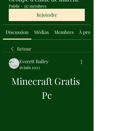
Public
·
317 membres
Rejoindre
Discussion
Médias
Membres
À propos
Retour
Everett Bailey
16 juin 2023
Minecraft Gratis 
Pc