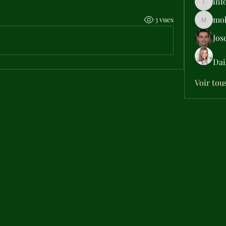
inf
info.tva
moh
3 vues
moheriz
Jos
Dai
Voir tou