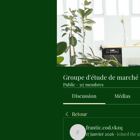
Groupe d'étude de marché
Public
·
317 membres
Discussion
Médias
Retour
frantic.cod.vkzq
17 janvier 2026
·
joined the 
frantic.cod.vkzq