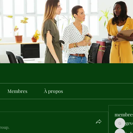
Membres
À propos
membre
gev
gevehep
group.