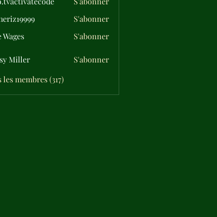
o.tvactivatecode
S'abonner
ctivatecode
eriz19999
S'abonner
19999
e Wages
S'abonner
sy Miller
S'abonner
s les membres (317)