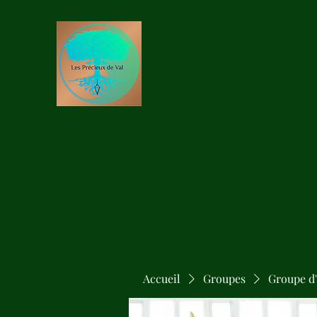
Les Précieux de Val
Création Artisanale de Pendules 
Accueil
Boutique
Accueil
Groupes
Groupe d