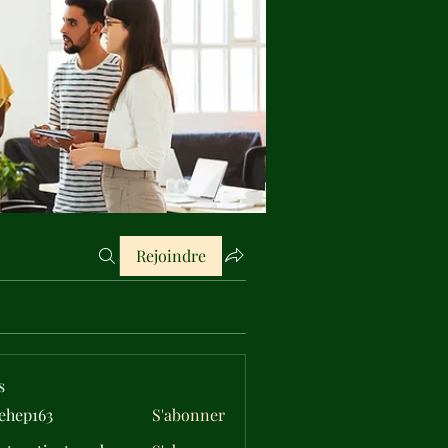
Rejoindre
s
ehep163
S'abonner
163