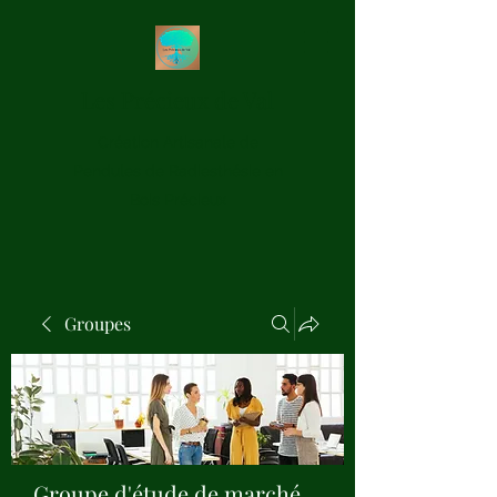
Les Précieux de Val
Création Artisanale de
Pendules de Radiesthésie en
Bois Précieux
Groupes
Groupe d'étude de marché