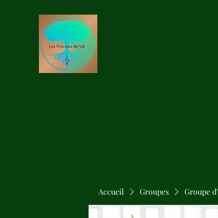
Les Précieux de Val
Création Artisanale de Pendules 
Accueil
Boutique
Accueil
Groupes
Groupe d