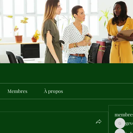
Membres
À propos
membre
gev
gevehep