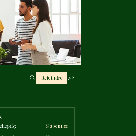
Rejoindre
s
ehep163
S'abonner
163