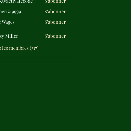
o.tvactivatecode
S'abonner
ctivatecode
eriz19999
S'abonner
19999
e Wages
S'abonner
sy Miller
S'abonner
s les membres (317)