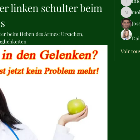
inf
r linken schulter beim 
info.tva
moh
moheriz
s
Jos
ter beim Heben des Armes: Ursachen, 
Dai
glichkeiten
Voir tou