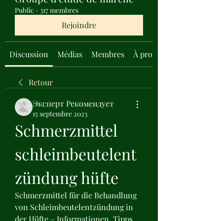
Public
·
317 membres
Rejoindre
Discussion
Médias
Membres
À propos
Retour
Эксперт Рекомендует
15 septembre 2023
Schmerzmittel 
schleimbeutelent
zündung hüfte
Schmerzmittel für die Behandlung 
von Schleimbeutelentzündung in 
der Hüfte – Informationen, Tipps 