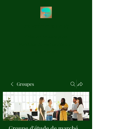
Les Précieux de Val
Création Artisanale de
Pendules de Radiesthésie en
Bois Précieux
Groupes
Groupe d'étude de marché