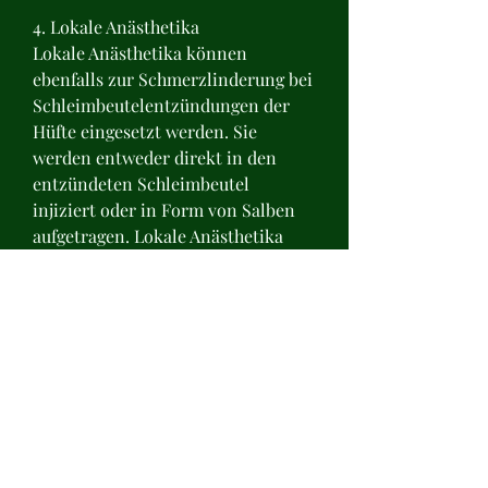
4. Lokale Anästhetika
Lokale Anästhetika können 
ebenfalls zur Schmerzlinderung bei 
Schleimbeutelentzündungen der 
Hüfte eingesetzt werden. Sie 
werden entweder direkt in den 
entzündeten Schleimbeutel 
injiziert oder in Form von Salben 
aufgetragen. Lokale Anästhetika 
wirken schnell und können 
vorübergehend Schmerzen lindern.
5. Physiotherapie und andere 
Behandlungsformen
Neben der Einnahme von 
Schmerzmitteln können auch 
physiotherapeutische Maßnahmen 
wie Massagen, bei der sich der 