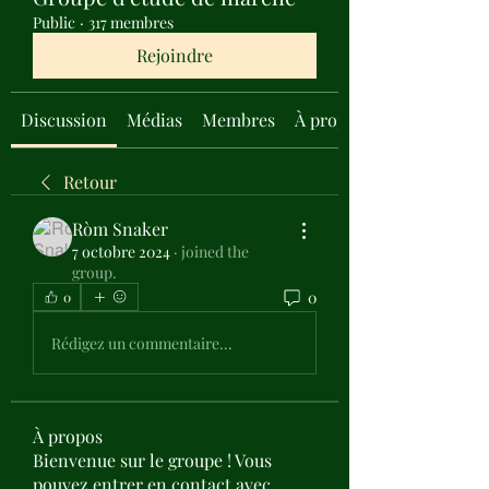
Public
·
317 membres
Rejoindre
Discussion
Médias
Membres
À propos
Retour
Ròm Snaker
7 octobre 2024
·
joined the
group.
0
0
Rédigez un commentaire...
À propos
Bienvenue sur le groupe ! Vous
pouvez entrer en contact avec
...