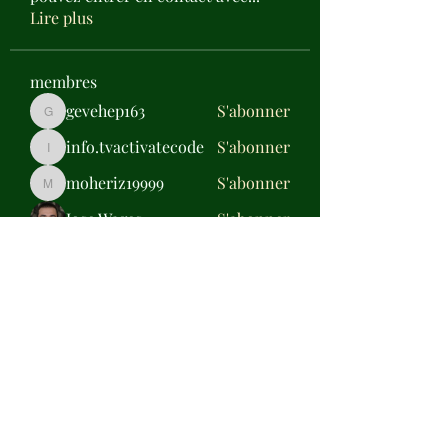
Lire plus
membres
gevehep163
S'abonner
gevehep163
info.tvactivatecode
S'abonner
info.tvactivatecode
moheriz19999
S'abonner
moheriz19999
Jose Wages
S'abonner
Daisy Miller
S'abonner
Voir tous les membres (317)