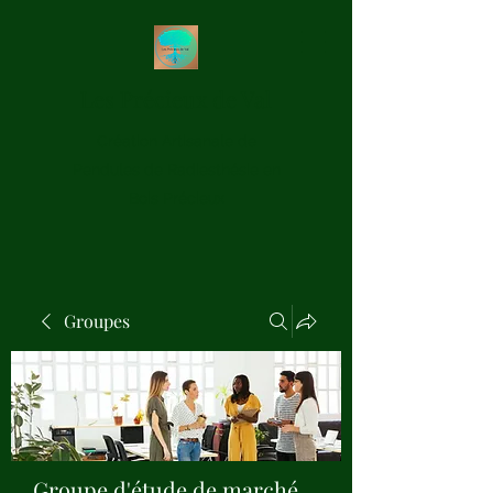
Les Précieux de Val
Création Artisanale de
Pendules de Radiesthésie en
Bois Précieux
Groupes
Groupe d'étude de marché