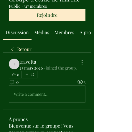
Public
·
317 membres
Rejoindre
Discussion
Médias
Membres
À propos
Retour
travolta
travolta
23 mars 2026
·
joined the group.
0
0
3
Write a comment...
À propos
Bienvenue sur le groupe ! Vous