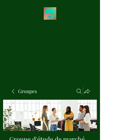
Les Précieux de Val
Création Artisanale de
Pendules de Radiesthésie en
Bois Précieux
Groupes
Groupe d'étude de marché