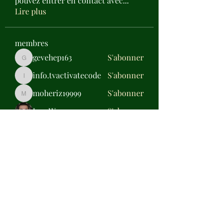
pouvez entrer en contact avec
...
Lire plus
membres
gevehep163
S'abonner
gevehep163
info.tvactivatecode
S'abonner
info.tvactivatecode
moheriz19999
S'abonner
moheriz19999
Jose Wages
S'abonner
Daisy Miller
S'abonner
Voir tous les membres (317)