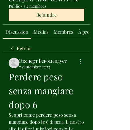
Public
·
317 membres
Rejoindre
Discussion
Médias
Membres
À propos
Retour
Эксперт Рекомендует
7 septembre 2023
Perdere peso 
senza mangiare 
dopo 6
Scopri come perdere peso senza 
mangiare dopo le 6 di sera. Il nostro 
sito ti offre i migliori consigli e 