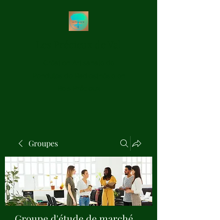
Les Précieux de Val
Création Artisanale de
Pendules de Radiesthésie en
Bois Précieux
Groupes
Groupe d'étude de marché