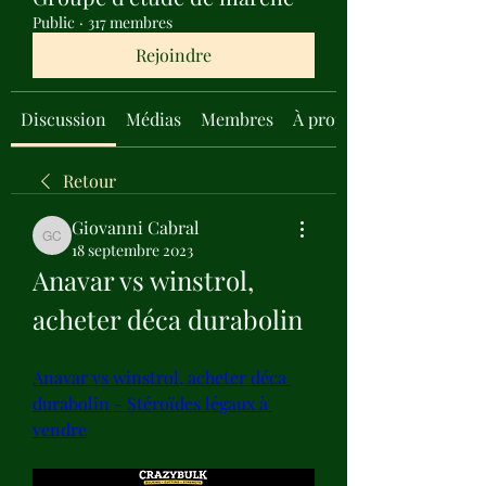
Public
·
317 membres
Rejoindre
Discussion
Médias
Membres
À propos
Retour
Giovanni Cabral
Giovanni Cabral
18 septembre 2023
Anavar vs winstrol, 
acheter déca durabolin
Anavar vs winstrol, acheter déca 
durabolin - Stéroïdes légaux à 
vendre