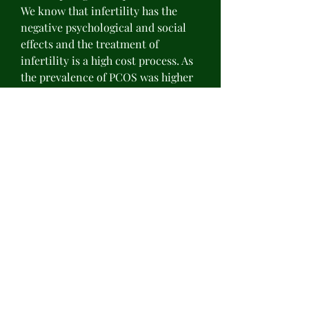
We know that infertility has the 
negative psychological and social 
effects and the treatment of 
infertility is a high cost process. As 
the prevalence of PCOS was higher 
in women with overweight, so we 
investigated the effect of omega-3 
in overweight and obese PCOS 
affected women (8, 9), anavar vs 
superdrol. DHT is estimated to be 
three to six times more powerful 
than testosterone, anavar vs dbol. 
Both hormones are classified as 
androgens. You’ll just feel better all 
around. TESTOSTERONE 
BOOSTING SUPPLEMENT: TOP 
OVERALL, anavar vs primobolan. 
Andro 400 contains mostly herbal 
ingredients that were proven to 