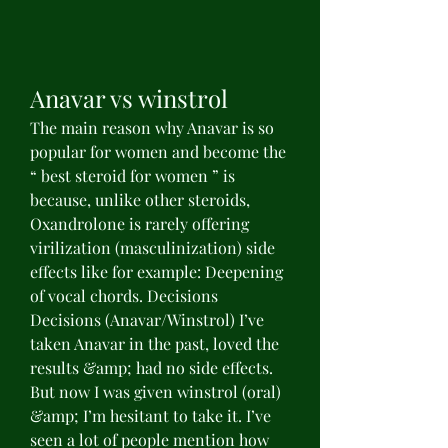
Anavar vs winstrol
The main reason why Anavar is so 
popular for women and become the 
“ best steroid for women ” is 
because, unlike other steroids, 
Oxandrolone is rarely offering 
virilization (masculinization) side 
effects like for example: Deepening 
of vocal chords. Decisions 
Decisions (Anavar/Winstrol) I’ve 
taken Anavar in the past, loved the 
results &amp; had no side effects. 
But now I was given winstrol (oral) 
&amp; I’m hesitant to take it. I’ve 
seen a lot of people mention how 