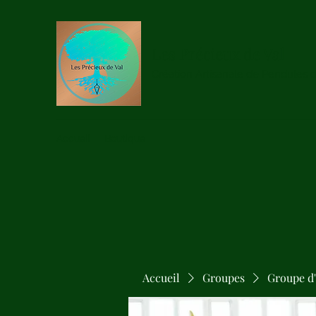
Les Précieux de Val
Création Artisanale de Pendules 
Accueil
Boutique
Accueil
Groupes
Groupe d