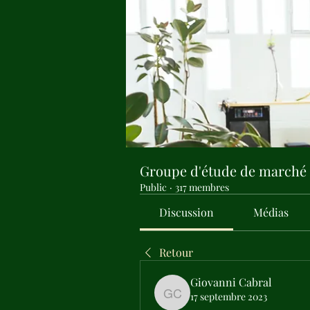
Groupe d'étude de marché
Public
·
317 membres
Discussion
Médias
Retour
Giovanni Cabral
17 septembre 2023
Giovanni Cabral