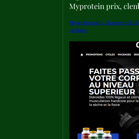
Myprotein prix, clen
Myprotein prix, clenbuterol hil
en ligne