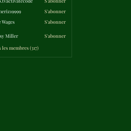
o.tvactivatecode
S'abonner
ctivatecode
eriz19999
S'abonner
19999
e Wages
S'abonner
sy Miller
S'abonner
s les membres (317)