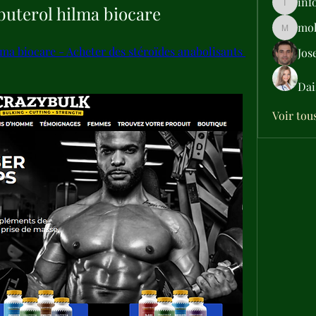
inf
buterol hilma biocare
info.tva
moh
moheriz
ma biocare - Acheter des stéroïdes anabolisants 
Jos
Dai
Voir tou