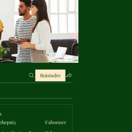
Rejoindre
s
ehep163
S'abonner
163