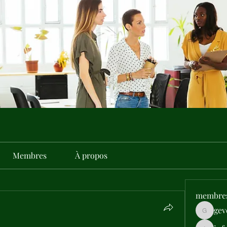
Membres
À propos
membre
gev
gevehep