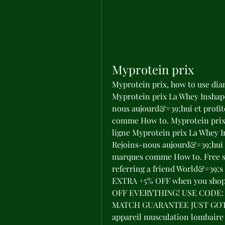
Myprotein prix
Myprotein prix, how to use dian
Myprotein prix La Whey Inshap
nous aujourd&#39;hui et profit
comme How to. Myprotein prix, 
ligne Myprotein prix La Whey I
Rejoins-nous aujourd&#39;hui et
marques comme How to. Free sh
referring a friend World&#39;s 
EXTRA +5% OFF when you shop 
OFF EVERYTHING! USE CODE: 
MATCH GUARANTEE JUST GOT A
appareil musculation lombaire 