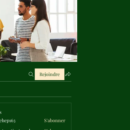
Rejoindre
s
ehep163
S'abonner
163