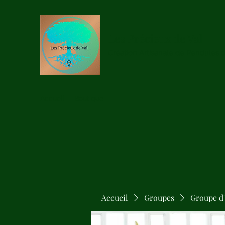
Les Précieux de Val
Création Artisanale de Pendules 
Accueil
Boutique
Accueil
Groupes
Groupe d