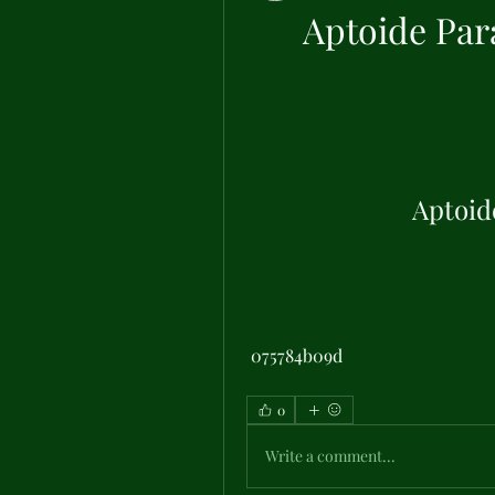
Aptoide Par
Aptoid
 075784b09d
0
Write a comment...