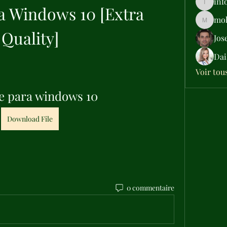
inf
a Windows 10 [Extra 
info.tva
moh
moheriz
Quality]
Jos
Dai
Voir tou
e para windows 10
Download File
0 commentaire