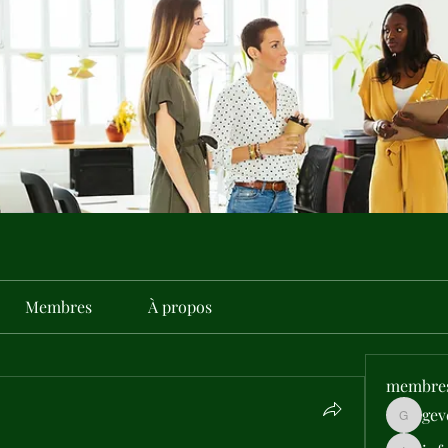
Membres
À propos
membre
gev
gevehep