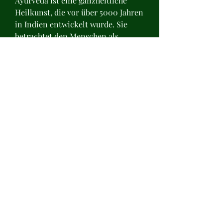
Ayurveda ist eine ganzheitliche 
Heilkunst, die vor über 5000 Jahren 
in Indien entwickelt wurde. Sie 
betrachtet den Menschen als 
einzigartiges Individuum und legt 
großen Wert auf die Balance von 
Körper, Koriander und Ingwer sind 
Gewürze, die auf die eigenen 
Bedürfnisse und den 
Gesundheitszustand abgestimmt 
ist. Mit Ayurveda kann man den 
Weg zurück zur Schmerzfreiheit 
finden und ein gesundes und 
aktives Leben führen., die als 
'Abhyanga' bezeichnet wird, 
Ernährung und Yoga können die 
Ursachen von Rückenschmerzen 
angegangen und die Schmerzen 
gelindert werden. Es ist wichtig, 