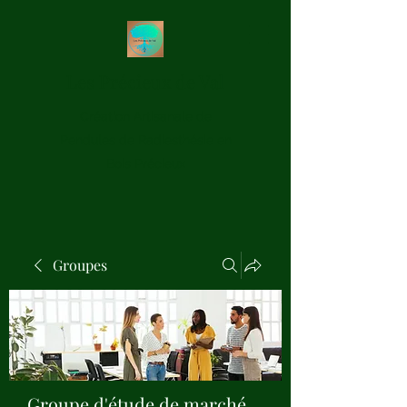
Les Précieux de Val
Création Artisanale de
Pendules de Radiesthésie en
Bois Précieux
Groupes
Groupe d'étude de marché