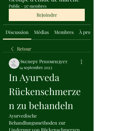
Public
·
317 membres
Rejoindre
Discussion
Médias
Membres
À propos
Retour
Эксперт Рекомендует
14 septembre 2023
In Ayurveda 
Rückenschmerze
n zu behandeln
Ayurvedische 
Behandlungsmethoden zur 
Linderung von Rückenschmerzen 