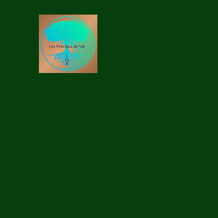
Les Précieux de Val
Création Artisanale de Pendules 
Accueil
Boutique