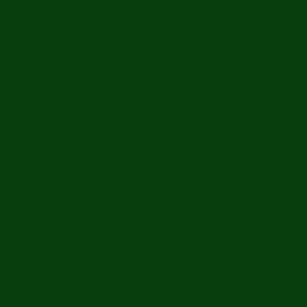
de Radiesthésie en Bois Précieux