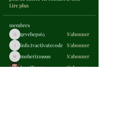
Lire plus
membres
gevehep163
S'abonner
gevehep163
info.tvactivatecode
S'abonner
info.tvactivatecode
moheriz19999
S'abonner
moheriz19999
Jose Wages
S'abonner
Daisy Miller
S'abonner
Voir tous les membres (317)