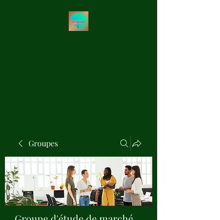
Les Précieux de Val
Création Artisanale de
Pendules de Radiesthésie en
Bois Précieux
Groupes
Groupe d'étude de marché