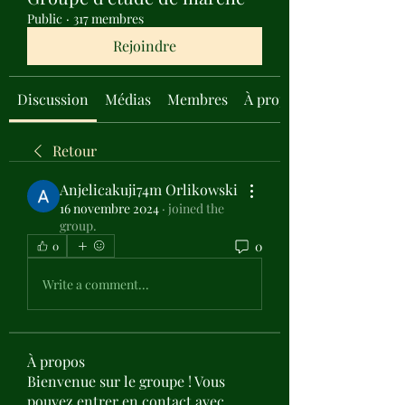
Public
·
317 membres
Rejoindre
Discussion
Médias
Membres
À propos
Retour
Anjelicakuji74m Orlikowski
16 novembre 2024
·
joined the
group.
0
0
Write a comment...
À propos
Bienvenue sur le groupe ! Vous
pouvez entrer en contact avec
...