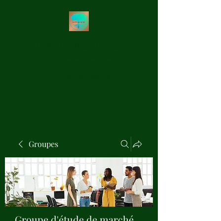
Les Précieux de Val
Création Artisanale de
Pendules de Radiesthésie en
Bois Précieux
Groupes
Groupe d'étude de marché