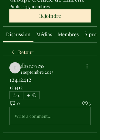
Public
·
317 membres
Rejoindre
Discussion
Médias
Membres
À propos
Retour
dh5r277e5s
dh5r277e5s
1 septembre 2025
12412412
123412
0
0
3
Write a comment...