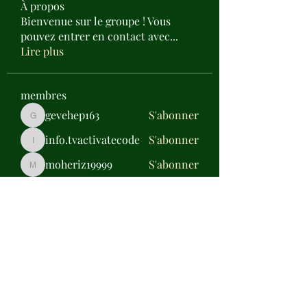
À propos
Bienvenue sur le groupe ! Vous
pouvez entrer en contact avec
...
Lire plus
membres
gevehep163
S'abonner
gevehep163
info.tvactivatecode
S'abonner
info.tvactivatecode
moheriz19999
S'abonner
moheriz19999
Jose Wages
S'abonner
Daisy Miller
S'abonner
Voir tous les membres (317)