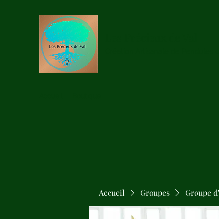
Les Précieux de Val
Création Artisanale de Pendules 
Accueil
Boutique
Accueil
Groupes
Groupe d