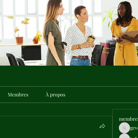
Membres
À propos
membre
gev
gevehep