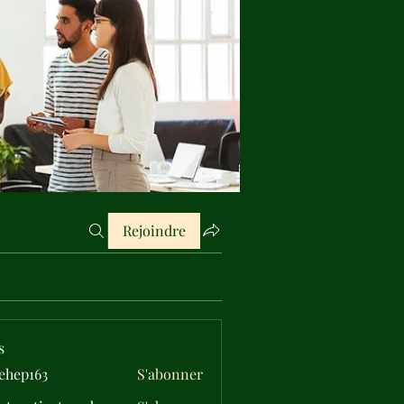
Rejoindre
s
ehep163
S'abonner
163