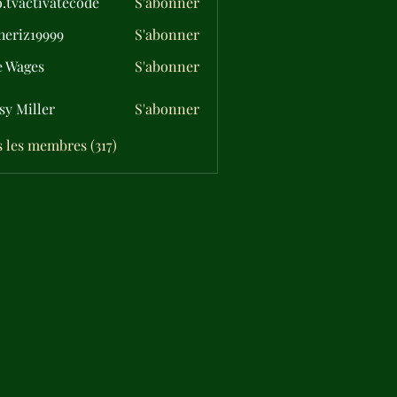
o.tvactivatecode
S'abonner
ctivatecode
eriz19999
S'abonner
19999
e Wages
S'abonner
sy Miller
S'abonner
s les membres (317)