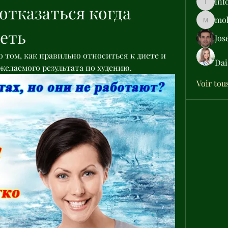
inf
отказаться когда 
info.tva
moh
moheriz
еть
Jos
 том, как правильно относиться к диете и 
Dai
 желаемого результата по худению.
Voir tou