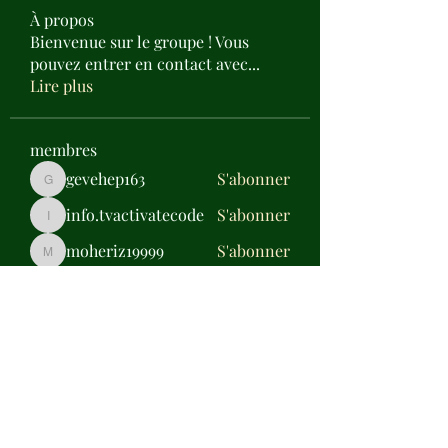
À propos
Bienvenue sur le groupe ! Vous
pouvez entrer en contact avec
...
Lire plus
membres
gevehep163
S'abonner
gevehep163
info.tvactivatecode
S'abonner
info.tvactivatecode
moheriz19999
S'abonner
moheriz19999
Jose Wages
S'abonner
Daisy Miller
S'abonner
Voir tous les membres (317)