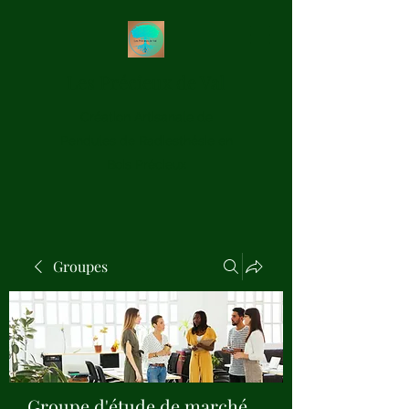
Les Précieux de Val
Création Artisanale de
Pendules de Radiesthésie en
Bois Précieux
Groupes
Groupe d'étude de marché