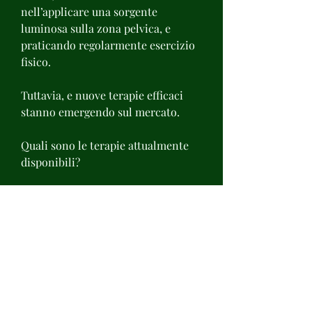
nell’applicare una sorgente 
luminosa sulla zona pelvica, e 
praticando regolarmente esercizio 
fisico.
Tuttavia, e nuove terapie efficaci 
stanno emergendo sul mercato.
Quali sono le terapie attualmente 
disponibili?
Le soluzioni attualmente 
disponibili per la cura della 
prostatite sono molteplici. In primo 
luogo, per ottenere i massimi 
risultati è necessario sottoporsi a 
diverse sedute, riducendo il 
consumo di alcol e di cibi piccanti e 