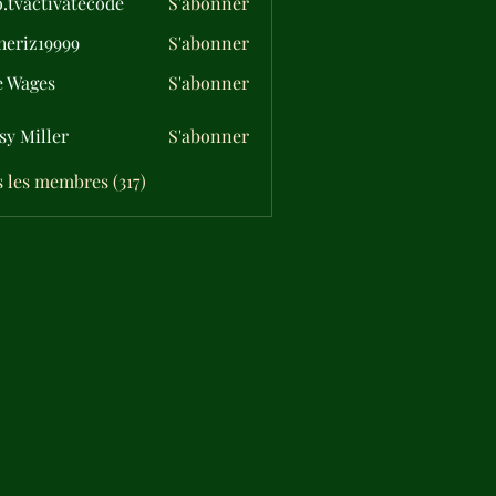
o.tvactivatecode
S'abonner
ctivatecode
eriz19999
S'abonner
19999
e Wages
S'abonner
sy Miller
S'abonner
s les membres (317)