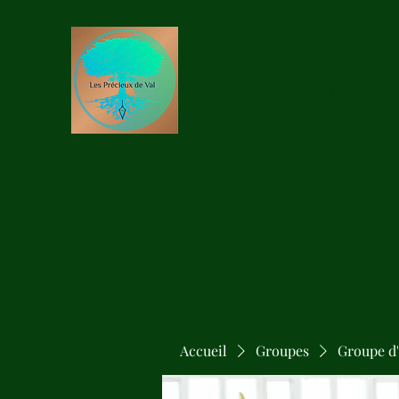
Les Précieux de Val
Création Artisanale de Pendules 
Accueil
Boutique
Accueil
Groupes
Groupe d