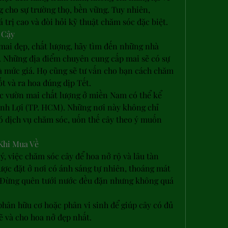
 cho sự trường thọ, bền vững. Tuy nhiên, 
 trị cao và đòi hỏi kỹ thuật chăm sóc đặc biệt.
 Cậy
ai đẹp, chất lượng, hãy tìm đến những nhà 
. Những địa điểm chuyên cung cấp mai sẽ có sự 
à mức giá. Họ cũng sẽ tư vấn cho bạn cách chăm 
ốt và ra hoa đúng dịp Tết.
ác vườn mai chất lượng ở miền Nam có thể kể 
nh Lợi (TP. HCM). Những nơi này không chỉ 
 dịch vụ chăm sóc, uốn thế cây theo ý muốn 
 Khi Mua Về
, việc chăm sóc cây để hoa nở rộ và lâu tàn 
ược đặt ở nơi có ánh sáng tự nhiên, thoáng mát 
. Đừng quên tưới nước đều đặn nhưng không quá 
hân hữu cơ hoặc phân vi sinh để giúp cây có đủ 
 và cho hoa nở đẹp nhất.