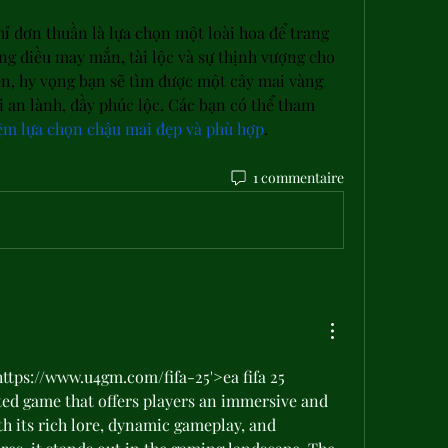
 đơn thuần là lựa chọn một loài hoa để trang 
ng điều may mắn, tài lộc và sự thịnh vượng cho 
ên, hy vọng bạn sẽ tìm được một cây mai vàng 
an lành, đầy phúc lộc. Các bạn có thể tham 
m lựa chọn chậu mai đẹp và phù hợp
.
1 commentaire
https://www.u4gm.com/fifa-25'>ea fifa 25 
ted game that offers players an immersive and 
h its rich lore, dynamic gameplay, and 