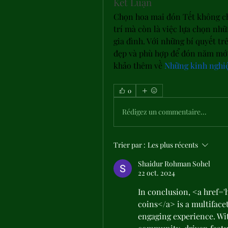
Kết Luận
Chọn hoa mai đón Tết không chỉ
trí mà còn là việc lựa chọn nhữ
gia đình. Với những bí quyết tr
đẹp và phù hợp để đón năm mới 
khảo thêm về 
Những kinh nghiệ
0
Rédigez un commentaire...
Trier par :
Les plus récents
Shaidur Rohman Sohel
22 oct. 2024
In conclusion, <a href='
coins</a> is a multiface
engaging experience. Wit