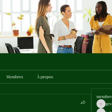
Membres
À propos
membre
gev
gevehep