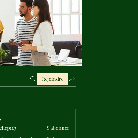
Rejoindre
s
ehep163
S'abonner
163