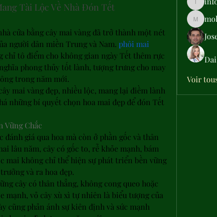
inf
ang Tài Lộc Về Nhà Đón Tết
info.tva
moh
moheriz
 nhà cửa bằng cây mai vàng đã trở thành một nét 
Jos
của người dân miền Trung và Nam. 
phôi mai 
g chỉ tô điểm cho không gian ngày Tết thêm rực 
Dai
ghĩa phong thủy tốt lành, tượng trưng cho may 
công trong năm mới.
Voir tou
ây mai vàng đẹp, nhiều lộc, mang lại điềm lành 
há những bí quyết chọn hoa mai đẹp để đón Tết 
ân Vững Chắc
 đánh giá qua hoa mà còn ở phần gốc và thân 
mai lâu năm, cây có gốc to, rễ khỏe mạnh, bám 
ốc mai không chỉ thể hiện sự phát triển bền vững 
 trưởng và ra hoa đẹp.
ững cây có thân thẳng, không cong queo hoặc 
 mạnh, vỏ cây xù xì tự nhiên là biểu tượng của 
này cũng phản ánh sự kiên định và sức mạnh 