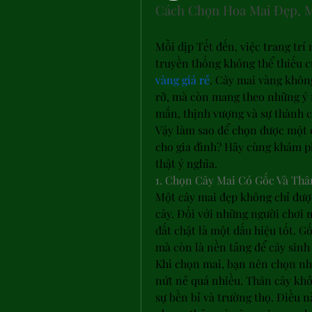
Cách Chọn Hoa Mai Đẹp, M
Mỗi dịp Tết đến, việc trang trí
truyền thống không thể thiếu 
vàng giá rẻ
. Cây mai vàng khôn
rỡ, mà còn mang theo những ý n
mắn, thịnh vượng và sự thành 
Vậy làm sao để chọn được một c
cho gia đình? Hãy cùng khám p
thật ý nghĩa.
1. Chọn Cây Mai Có Gốc Và Th
Một cây mai đẹp không chỉ được
cây. Đối với những người chơi 
đất chặt là một dấu hiệu tốt. G
mà còn là nền tảng để cây sinh
Khi chọn mai, bạn nên chọn nh
nứt nẻ quá nhiều. Thân cây khỏe
sự bền bỉ và trường thọ. Điều 