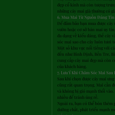
đẹp cổ kính mà còn tượng trưng
những cây mai già thường có giá
6. Mua Mai Từ Nguồn Đáng Tin
Để đảm bảo bạn mua được cây m
vườn hoặc cơ sở bán mai uy tín
đa dạng về kiểu dáng, thế cây v
sóc mai sao cho cây luôn tươi t
Một số khu vực nổi tiếng với c
đến như Bình Định, Bến Tre, Bì
cung cấp cây mai đẹp mà còn có
của khách hàng.
7. Lưu Ý Khi Chăm Sóc Mai Sau
Sau khi chọn được cây mai ưng ý
cũng rất quan trọng. Mai cần đ
và không bị gió mạnh thổi vào
nhiều để tránh úng rễ.
Ngoài ra, bạn có thể bón thêm p
dưỡng chất, phát triển mạnh mẽ