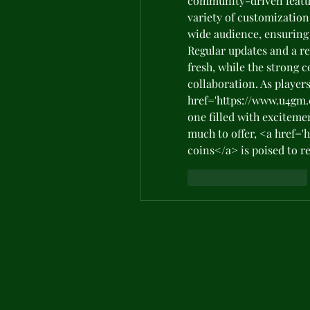
community-driven feature
variety of customization
wide audience, ensuring 
Regular updates and a r
fresh, while the strong 
collaboration. As players
href='https://www.u4gm.c
one filled with exciteme
much to offer, <a href='
coins</a> is poised to r
J'aime
Répondre