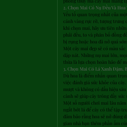
phong thủy mà cây mai mang lạ
2. Chọn Mai Có Nụ Đều Và Hoa
Yếu tố quan trọng nhất của một
cánh vàng rực rỡ, tượng trưng ch
khi chọn mai, hãy ưu tiên nhữn
phải đều, to và phân bố đồng đ
bị rụng hoặc hoa đã nở quá sớm
Một cây mai đẹp sẽ có màu sắc 
dập nát. Những nụ mai lớn, mọn
thừa là lựa chọn hoàn hảo để m
3. Chọn Mai Có Lá Xanh Đậm, 
Dù hoa là điểm nhấn quan trọng
việc đánh giá sức khỏe của cây
mượt và không có dấu hiệu sâu 
cành sẽ giúp cây trông đầy sức 
Một số người chơi mai lâu năm
ngắt bớt lá để cây có thể tập tr
đảm bảo rằng hoa sẽ nở đúng d
gian nhà bạn thêm phần ấm cún