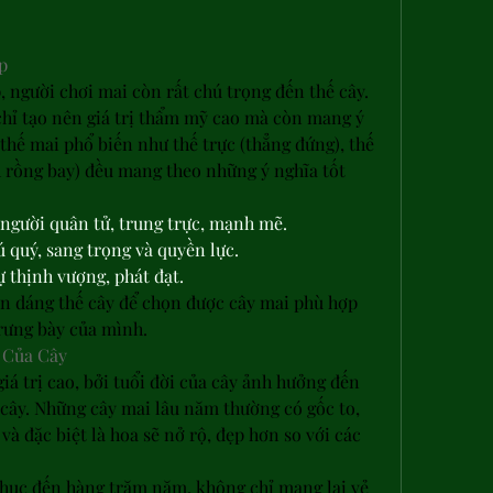
p
 người chơi mai còn rất chú trọng đến thế cây. 
hỉ tạo nên giá trị thẩm mỹ cao mà còn mang ý 
thế mai phổ biến như thế trực (thẳng đứng), thế 
h rồng bay) đều mang theo những ý nghĩa tốt 
 người quân tử, trung trực, mạnh mẽ.
 quý, sang trọng và quyền lực.
ự thịnh vượng, phát đạt.
n dáng thế cây để chọn được cây mai phù hợp 
rưng bày của mình.
 Của Cây
á trị cao, bởi tuổi đời của cây ảnh hưởng đến 
 cây. Những cây mai lâu năm thường có gốc to, 
và đặc biệt là hoa sẽ nở rộ, đẹp hơn so với các 
 chục đến hàng trăm năm, không chỉ mang lại vẻ 