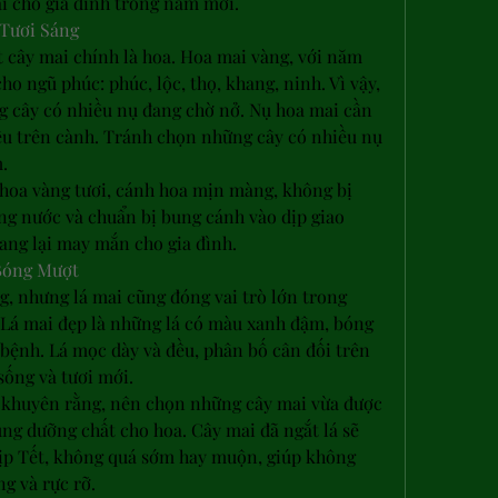
i cho gia đình trong năm mới.
 Tươi Sáng
 cây mai chính là hoa. Hoa mai vàng, với năm 
o ngũ phúc: phúc, lộc, thọ, khang, ninh. Vì vậy, 
g cây có nhiều nụ đang chờ nở. Nụ hoa mai cần 
ều trên cành. Tránh chọn những cây có nhiều nụ 
.
hoa vàng tươi, cánh hoa mịn màng, không bị 
g nước và chuẩn bị bung cánh vào dịp giao 
ang lại may mắn cho gia đình.
Bóng Mượt
, nhưng lá mai cũng đóng vai trò lớn trong 
. Lá mai đẹp là những lá có màu xanh đậm, bóng 
bệnh. Lá mọc dày và đều, phân bố cân đối trên 
sống và tươi mới.
 khuyên rằng, nên chọn những cây mai vừa được 
ung dưỡng chất cho hoa. Cây mai đã ngắt lá sẽ 
ịp Tết, không quá sớm hay muộn, giúp không 
g và rực rỡ.