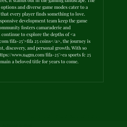
s, it stands out in the gaming landscape. The 
 options and diverse game modes cater to a 
that every player finds something to love. 
esponsive development team keep the game 
community fosters camaraderie and 
 continue to explore the depths of <a 
om/fifa-25'>fifa 25 coins</a>, the journey is 
nt, discovery, and personal growth. With so 
https://www.u4gm.com/fifa-25'>ea sports fc 25 
emain a beloved title for years to come.
Formulaire d'abonnement