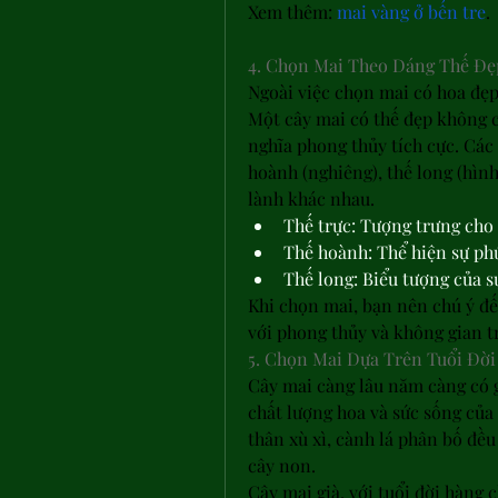
Xem thêm: 
mai vàng ở bến tre
.
4. Chọn Mai Theo Dáng Thế Đẹ
Ngoài việc chọn mai có hoa đẹp,
Một cây mai có thế đẹp không c
nghĩa phong thủy tích cực. Các 
hoành (nghiêng), thế long (hìn
lành khác nhau.
Thế trực: Tượng trưng cho
Thế hoành: Thể hiện sự phú
Thế long: Biểu tượng của s
Khi chọn mai, bạn nên chú ý đế
với phong thủy và không gian t
5. Chọn Mai Dựa Trên Tuổi Đời
Cây mai càng lâu năm càng có gi
chất lượng hoa và sức sống của
thân xù xì, cành lá phân bố đều 
cây non.
Cây mai già, với tuổi đời hàng