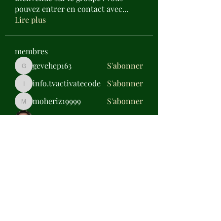
pouvez entrer en contact avec
...
Lire plus
membres
gevehep163
S'abonner
gevehep163
info.tvactivatecode
S'abonner
info.tvactivatecode
moheriz19999
S'abonner
moheriz19999
Jose Wages
S'abonner
Daisy Miller
S'abonner
Voir tous les membres (317)