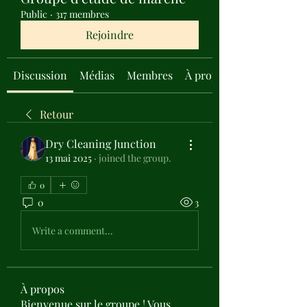
Public
·
317 membres
Rejoindre
Discussion
Médias
Membres
À propos
Retour
Dry Cleaning Junction
13 mai 2025
·
joined the group.
0
0
3
Write a comment...
À propos
Bienvenue sur le groupe ! Vous