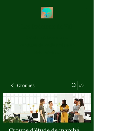
Les Précieux de Val
Création Artisanale de
Pendules de Radiesthésie en
Bois Précieux
Groupes
Groupe d'étude de marché