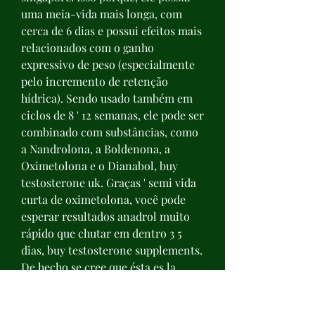
uma meia-vida mais longa, com 
cerca de 6 dias e possui efeitos mais 
relacionados com o ganho 
expressivo de peso (especialmente 
pelo incremento de retenção 
hídrica). Sendo usado também em 
ciclos de 8 ' 12 semanas, ele pode ser 
combinado com substâncias, como 
a Nandrolona, a Boldenona, a 
Oximetolona e o Dianabol, buy 
testosterone uk. Graças ' semi vida 
curta de oximetolona, você pode 
esperar resultados anadrol muito 
rápido que chutar em dentro 3 5 
dias, buy testosterone supplements. 
De hecho se cree que ésta es la 
región que interacciona con las 
lipoproteínas. Son más frecuentes 