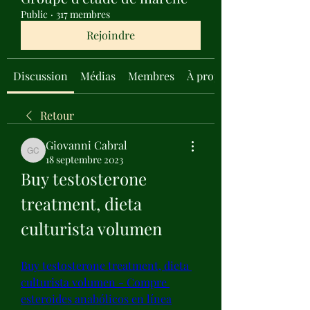
Public
·
317 membres
Rejoindre
Discussion
Médias
Membres
À propos
Retour
Giovanni Cabral
Giovanni Cabral
18 septembre 2023
Buy testosterone 
treatment, dieta 
culturista volumen
Buy testosterone treatment, dieta 
culturista volumen - Compre 
esteroides anabólicos en línea