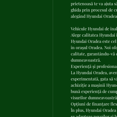
prietenoasă te va ajuta s
ghida prin procesul de cu
alegând Hyundai Oradea
Vehicule Hyundai de înal
Alege calitatea Hyundai 
Hyundai Oradea este cel
în orașul Oradea. Noi of
calitate, garantându-vă c
dumneavoastră.
Experiență și profesional
La Hyundai Oradea, avem 
experimentată, gata să vă
achiziție a mașinii Hyun
bună experiență de cump
visurilor dumneavoastră
Opțiuni de finanțare flex
În plus, Hyundai Oradea v
se adapteze nevoilor și 