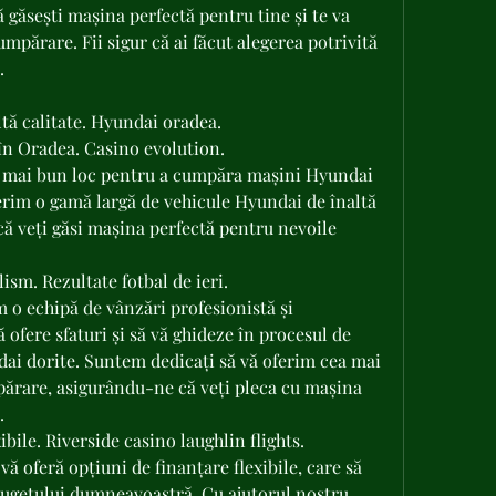
ă găsești mașina perfectă pentru tine și te va 
mpărare. Fii sigur că ai făcut alegerea potrivită 
.
tă calitate. Hyundai oradea.
în Oradea. Casino evolution.
 mai bun loc pentru a cumpăra mașini Hyundai 
erim o gamă largă de vehicule Hyundai de înaltă 
ă veți găsi mașina perfectă pentru nevoile 
ism. Rezultate fotbal de ieri.
o echipă de vânzări profesionistă și 
 ofere sfaturi și să vă ghideze în procesul de 
dai dorite. Suntem dedicați să vă oferim cea mai 
ărare, asigurându-ne că veți pleca cu mașina 
.
ibile. Riverside casino laughlin flights.
ă oferă opțiuni de finanțare flexibile, care să 
bugetului dumneavoastră. Cu ajutorul nostru, 