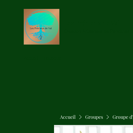
Les Précieux de Val
Création Artisanale de Pendules 
Accueil
Boutique
Accueil
Groupes
Groupe d