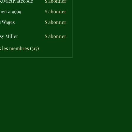
o.tvactivatecode
S'abonner
ctivatecode
eriz19999
S'abonner
19999
e Wages
S'abonner
sy Miller
S'abonner
s les membres (317)