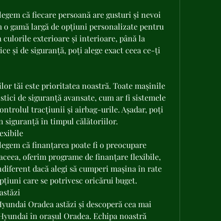
egem că fiecare persoană are gusturi și nevoi 
m o gamă largă de opțiuni personalizate pentru 
culorile exterioare și interioare, până la 
ce și de siguranță, poți alege exact ceea ce-ți 
ilor tăi este prioritatea noastră. Toate mașinile 
tici de siguranță avansate, cum ar fi sistemele 
ontrolul tracțiunii și airbag-urile. Așadar, poți 
în siguranță în timpul călătoriilor.
exibile
egem că finanțarea poate fi o preocupare 
aceea, oferim programe de finanțare flexibile, 
ndiferent dacă alegi să cumperi mașina în rate 
pțiuni care se potrivesc oricărui buget.
astăzi
Hyundai Oradea astăzi și descoperă cea mai 
Hyundai în orașul Oradea. Echipa noastră 