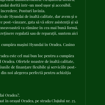
ndai dorită într-un mod ușor și accesibil.
 încredere. Ponturi lavinia.
cule Hyundai de înaltă calitate, dar avem și o 
e post-vânzare, gata să vă ofere asistență și să 
mneavoastră va rămâne în cea mai bună formă. 
treținere regulată sau de reparații, suntem aici 
a cumpăra mașini Hyundai în Oradea. Casino 
adea este cel mai bun loc pentru a cumpăra 
Oradea. Ofertele noastre de înaltă calitate, 
unile de finanțare flexibile și serviciile post-
din noi alegerea perfectă pentru achiziția 
dai Oradea?.
t în orașul Oradea, pe strada Clujului nr. 25. 