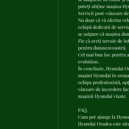
puteți obține mașina Hyu
Servicii post-vânzare de
Nu doar că vă oferim vehi
echipă dedicată de servic
se asigure că mașina du
Fie că aveți nevoie de în
pentru dumneavoastră.
Cel mai bun loc pentru 
evolution.
În concluzie, Hyundai Or
mașini Hyundai în orașul 
echipa profesionistă, opți
vânzare de încredere fac 
mașinii Hyundai visate.
FAQ.
Cum pot ajunge la Hyun
Hyundai Oradea este situa