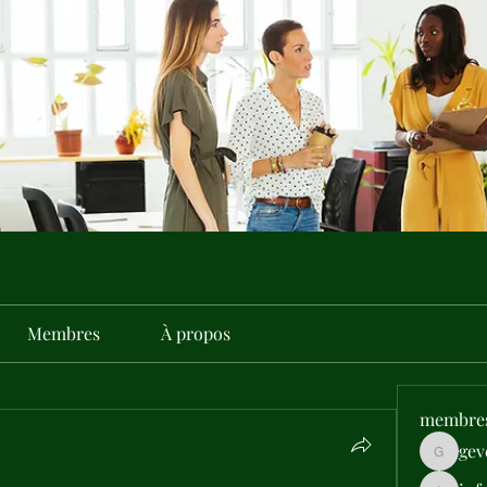
Membres
À propos
membre
gev
gevehep