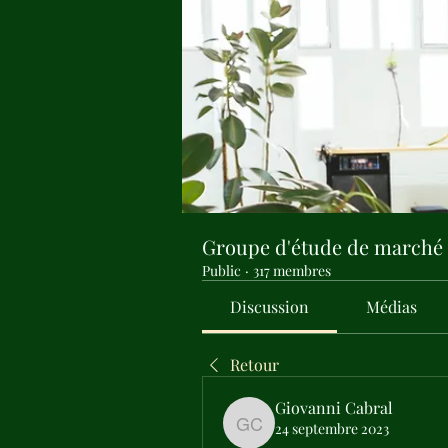
Groupe d'étude de marché
Public
·
317 membres
Discussion
Médias
Retour
Giovanni Cabral
24 septembre 2023
Giovanni Cabral