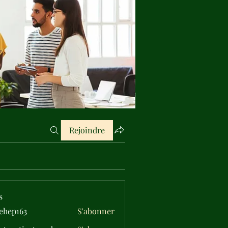
Rejoindre
s
ehep163
S'abonner
163