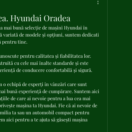
ea. Hyundai Oradea
a mai bună selecție de mașini Hyundai în 
 variată de modele și opțiuni, suntem dedicati 
 pentru tine.
oscute pentru calitatea și fiabilitatea lor. 
ruită cu cele mai înalte standarde și este 
periență de conducere confortabilă și sigură.
o echipă de experți în vânzări care sunt 
 mai bună experiență de cumpărare. Suntem aici 
țiile de care ai nevoie pentru a lua cea mai 
rivește mașina ta Hyundai. Fie că ai nevoie de 
amilia ta sau un automobil compact pentru 
em aici pentru a te ajuta să găsești mașina 