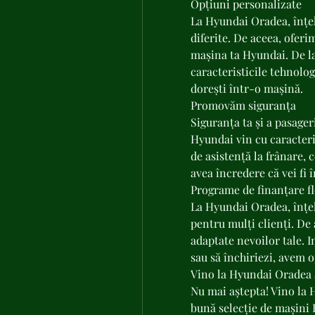
Opțiuni personalizate
La Hyundai Oradea, înțel
diferite. De aceea, oferi
mașina ta Hyundai. De la 
caracteristicile tehnologi
dorești într-o mașină.
Promovăm siguranța
Siguranța ta și a pasager
Hyundai vin cu caracteris
de asistență la frânare, c
avea încredere că vei fi 
Programe de finanțare fl
La Hyundai Oradea, înțel
pentru mulți clienți. De 
adaptate nevoilor tale. I
sau să închiriezi, avem o
Vino la Hyundai Oradea 
Nu mai aștepta! Vino la 
bună selecție de mașini 