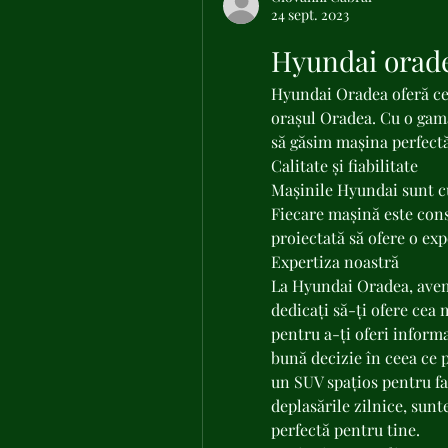
24 sept. 2023
Hyundai orad
Hyundai Oradea oferă ce
orașul Oradea. Cu o gamă
să găsim mașina perfectă
Calitate și fiabilitate
Mașinile Hyundai sunt cun
Fiecare mașină este const
proiectată să ofere o ex
Expertiza noastră
La Hyundai Oradea, avem 
dedicați să-ți ofere cea
pentru a-ți oferi informa
bună decizie în ceea ce p
un SUV spațios pentru f
deplasările zilnice, sunt
perfectă pentru tine.