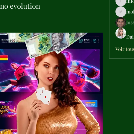
inf
no evolution
info.tva
moh
moheriz
Jos
Dai
Voir tou