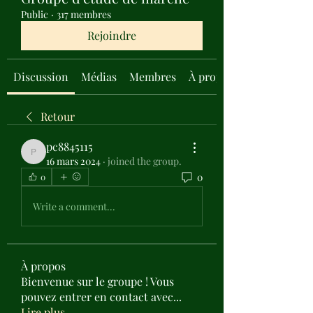
Public
·
317 membres
Rejoindre
Discussion
Médias
Membres
À propos
Retour
pc8845115
pc8845115
16 mars 2024
·
joined the group.
0
0
Write a comment...
À propos
Bienvenue sur le groupe ! Vous
pouvez entrer en contact avec
...
Lire plus