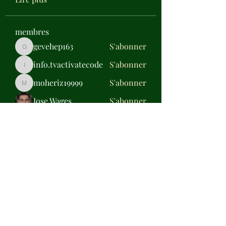
membres
gevehep163
S'abonner
gevehep163
info.tvactivatecode
S'abonner
info.tvactivatecode
moheriz19999
S'abonner
moheriz19999
Jose Wages
S'abonner
Daisy Miller
S'abonner
Voir tous les membres (317)