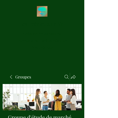
Les Précieux de Val
Création Artisanale de
Pendules de Radiesthésie en
Bois Précieux
Groupes
Groupe d'étude de marché