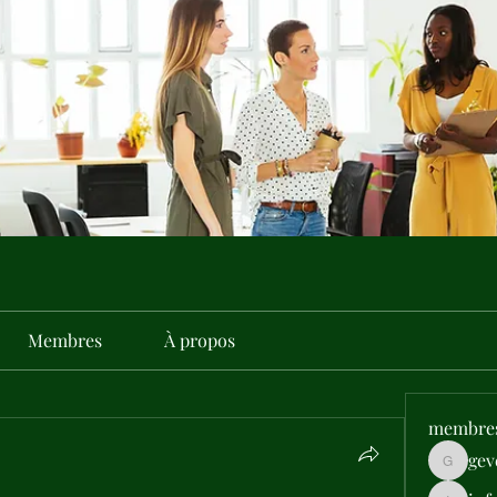
Membres
À propos
membre
gev
gevehep