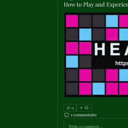
How to Play and Experie
0
1 commentaire
Write a comment...