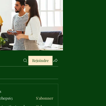
Rejoindre
s
ehep163
S'abonner
163