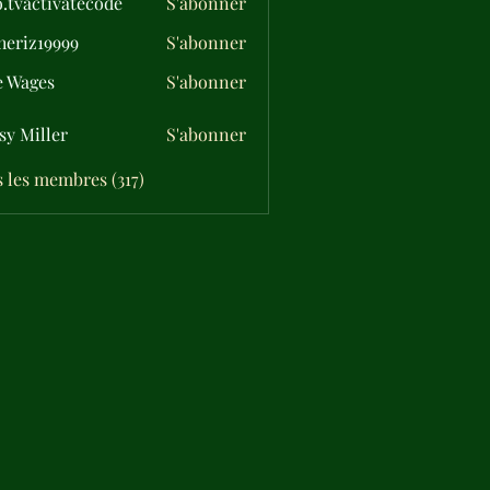
o.tvactivatecode
S'abonner
ctivatecode
eriz19999
S'abonner
19999
e Wages
S'abonner
sy Miller
S'abonner
s les membres (317)