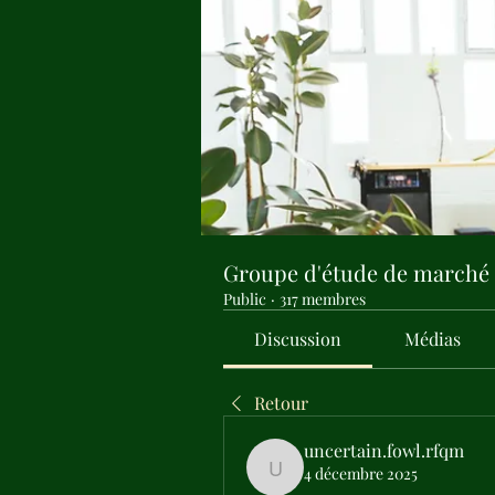
Groupe d'étude de marché
Public
·
317 membres
Discussion
Médias
Retour
uncertain.fowl.rfqm
4 décembre 2025
uncertain.fowl.rfqm