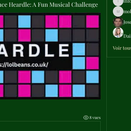
inf
nce Heardle: A Fun Musical Challenge
info.tva
moh
moheriz
Jos
Dai
Voir tou
8 vues