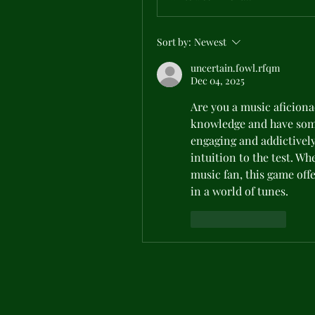
Sort by:
Newest
uncertain.fowl.rfqm
Dec 04, 2025
Are you a music aficiona
knowledge and have some
engaging and addictively
intuition to the test. Wh
music fan, this game off
in a world of tunes.
Like
Reply