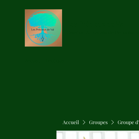
Les Précieux de Val
Création Artisanale de Pendules 
Accueil
Boutique
Accueil
Groupes
Groupe d