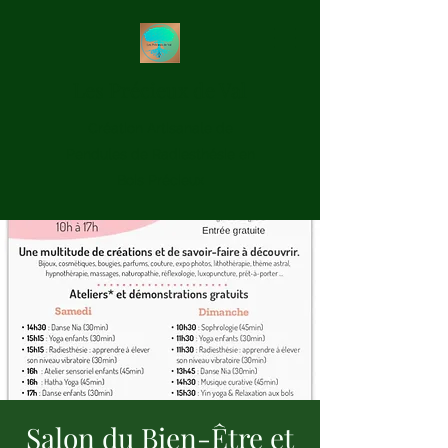
Les Précieux de Val
Création Artisanale de
Pendules de Radiesthésie en
Bois Précieux
Salon du Bien-Être et