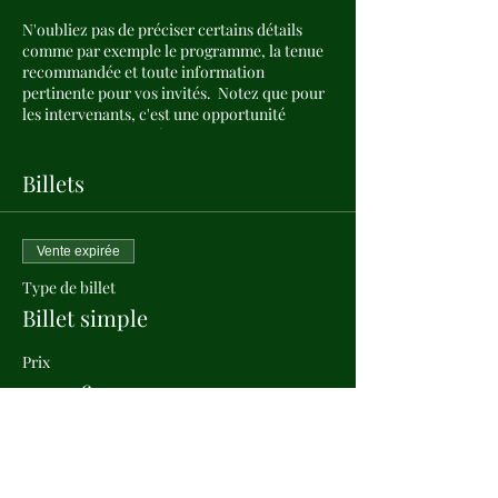
N'oubliez pas de préciser certains détails
comme par exemple le programme, la tenue
recommandée et toute information
pertinente pour vos invités. Notez que pour
les intervenants, c'est une opportunité
formidable de se présenter et de donner un
avant-goût des sujets dont il sera question. Si
votre évènement s'adresse à un public
Billets
particulier, écrivez-le ici.
C'est le moment d'attirer du public à votre
Vente expirée
évènement, n'hésitez pas à écrire un texte
original et percutant ! Encouragez vos
Type de billet
visiteurs à s'inscrire, à confirmer leur
Billet simple
présence ou à acheter un billet
immédiatement pour réserver leur place.
Prix
12,00 €
+ 0,30 € de frais de billetterie