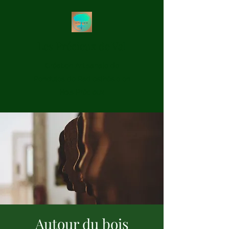
Les Précieux de Val
Création Artisanale de
Pendules de Radiesthésie en
Bois Précieux
Autour du bois